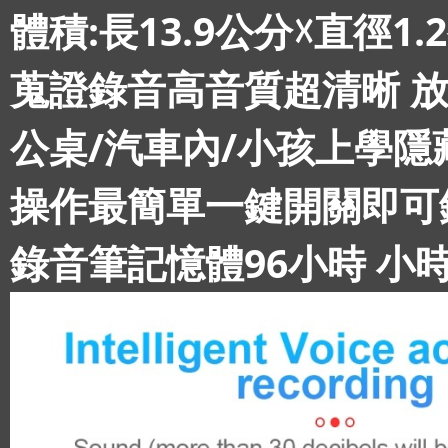
體積:長13.9公分☓直徑1.2
蒐證錄音高音質超清晰 放
公桌/汽車內/小孩上學隱
操作最簡單一鍵開關即可
錄音筆記憶體96小時 小時 