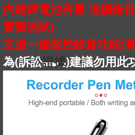
內建鋰電池容量 連續錄音
實際測試)
支援一鍵聲控錄音功能(有
為(訴訟
)建議勿用此
證據