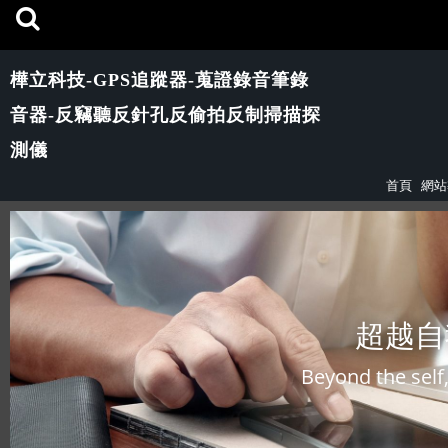
樺立科技-GPS追蹤器-蒐證錄音筆錄
音器-反竊聽反針孔反偷拍反制掃描探
測儀
首頁
網站
超越自
Beyond the self,