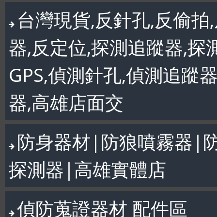
台灣現貨,反針孔,反偷拍,
器,反定位,探測追蹤器,探
GPS,偵測針孔,偵測追蹤
器,高雄店面交
防身器材|防狼噴霧器|
探測器|高雄實體店
偵防蒐證器材 配件區