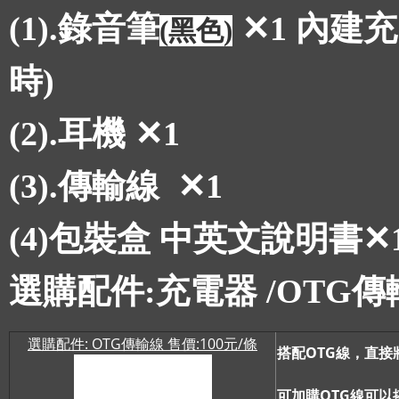
(1).錄音筆
✕1
內建充
(黑色)
時)
(2).耳機
✕1
(3).傳輸線
✕1
(4)包裝盒 中英文說明書
✕
選購配件:充電器 /OTG
選購配件: OTG傳輸線 售價:100元/條
搭配OTG線，直
可加購OTG線可