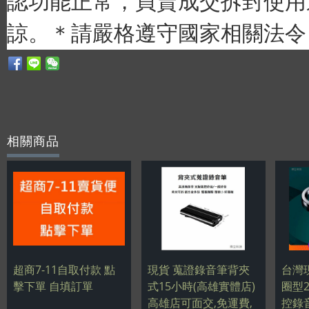
認功能正常，買賣成交拆封使用
諒。＊請嚴格遵守國家相關法令
相關商品
超商7-11自取付款 點
現貨 蒐證錄音筆背夾
台灣
擊下單 自填訂單
式15小時(高雄實體店)
圈型
高雄店可面交,免運費,
控錄