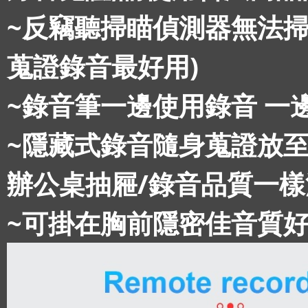
~反竊聽掃瞄偵測器無法掃
蒐證錄音最好用)
~錄音筆一邊使用錄音 一
~隱藏式錄音隨身蒐證放至:
辦公桌抽屜/錄音品質一樣
~可掛在胸前隱密佳音質