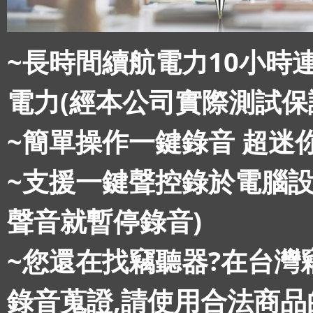
~長時間續航電力10小時
電力(經本公司實際測試保
~簡單操作一鍵錄音 超迷
~支援一鍵聲控錄於電腦設
聲音就暫停錄音)
~您還在找竊聽器?在台灣
錄音蒐證,請使用合法商