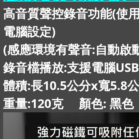
高音質聲控錄音功能(使用聲
電腦設定)
(感應環境有聲音:自動啟
錄音檔播放:支援電腦US
體積:長10.5公分x寬5.8
重量:120克 顏色: 黑色