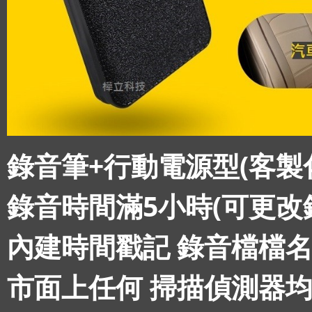
錄音筆+行動電源型(客製
錄音時間滿5小時(可更改
內建時間戳記 錄音檔檔
市面上任何 掃描偵測器