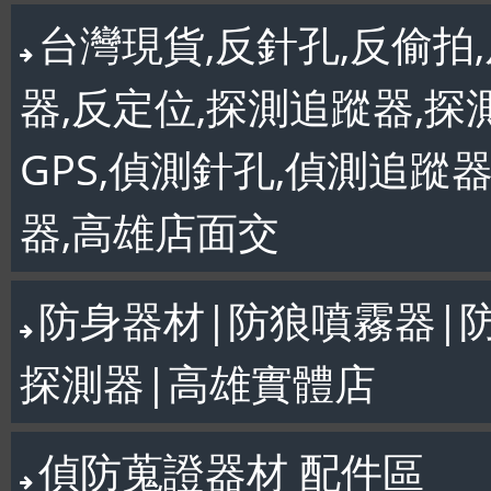
台灣現貨,反針孔,反偷拍,
器,反定位,探測追蹤器,探
GPS,偵測針孔,偵測追蹤
器,高雄店面交
防身器材|防狼噴霧器|
探測器|高雄實體店
偵防蒐證器材 配件區