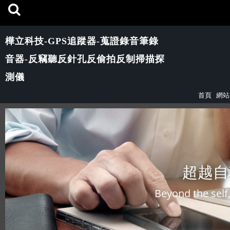
樺立科技-GPS追蹤器-蒐證錄音筆錄
音器-反竊聽反針孔反偷拍反制掃描探
測儀
首頁
網站
超越自
Beyond the self,