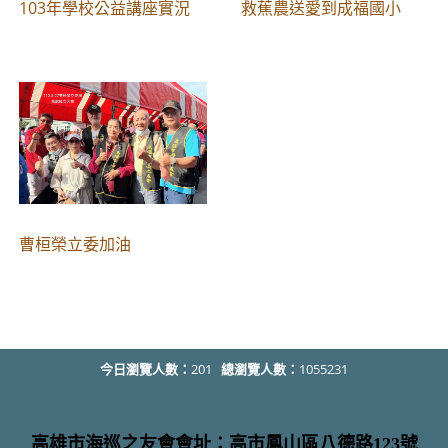
103年學校公益講座實況
救蕉農送愛到成福國小
曹桓榮立委加油
今日瀏覽人數：
201
總瀏覽人數：
1055231
高雄市海巡之友會會址：高市鳳山區八德路123號