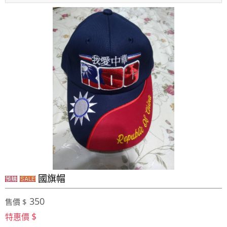
國旗帽
350
售價 $
$
特惠價