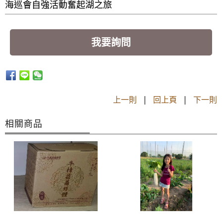
海巡會自強活動奮起湖之旅
我要詢問
上一則
|
回上頁
|
下一則
相關商品