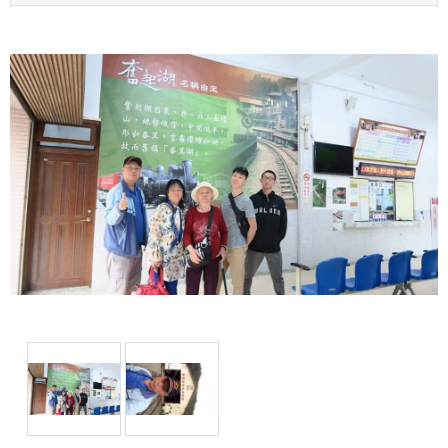
本會目前有七人座公務車乙輛歡迎大家洽借