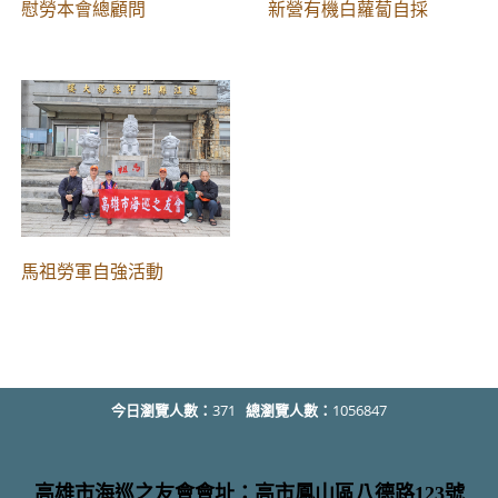
慰勞本會總顧問
新營有機白蘿蔔自採
馬祖勞軍自強活動
今日瀏覽人數：
371
總瀏覽人數：
1056847
高雄市海巡之友會會址：高市鳳山區八德路123號