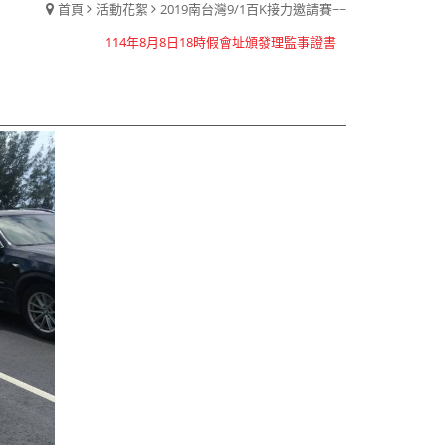
首頁
活動花絮
2019南台灣9/1百K接力邀請賽~~
114年8月8日18時假會址頒發理監事證書
112年模範母親已於0513日舉辦完畢感謝全體會員參與
本會目前有七人座公務車乙輛歡迎大家洽借
114年8月8日18時假會址頒發理監事證書
112年模範母親已於0513日舉辦完畢感謝全體會員參與
本會目前有七人座公務車乙輛歡迎大家洽借