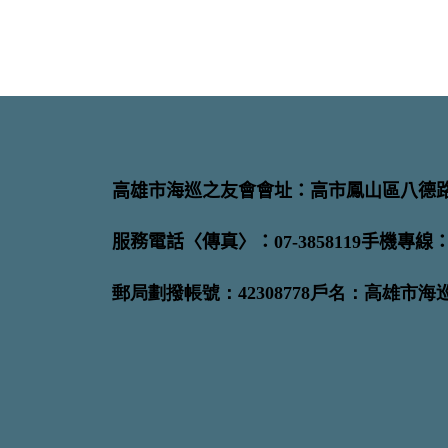
高雄市海巡之友會會址：高市鳳山區八德路
服務電話〈傳真〉：07-3858119手機專線：09
郵局劃撥帳號：42308778戶名：高雄市