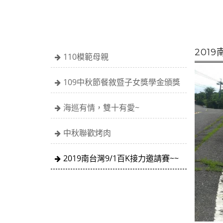
201
110模範母親
109中秋節餐敘暨子女獎學金頒獎
海巡有情，雙十有愛~
中秋聯歡烤肉
2019南台灣9/1百K接力邀請賽~~