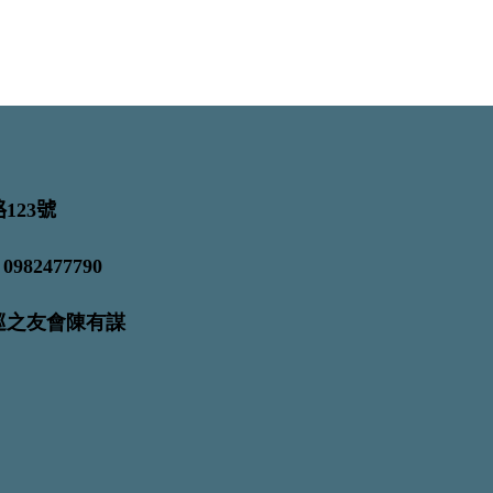
123號
82477790
海巡之友會陳有謀