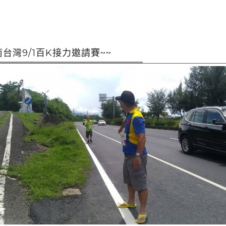
9南台灣9/1百K接力邀請賽~~