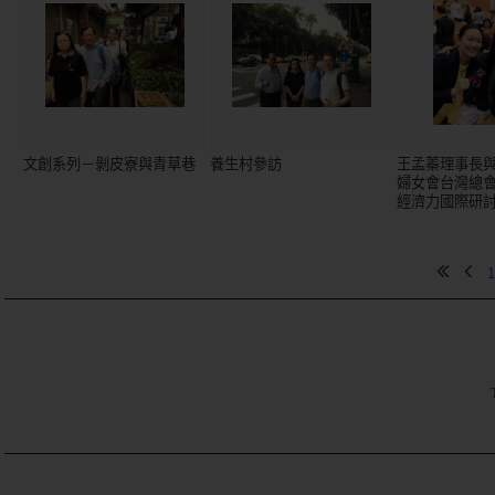
文創系列－剝皮寮與青草巷
養生村參訪
王孟蓁理事長
婦女會台灣總
經濟力國際研
1
TE