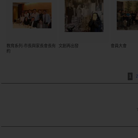
教育系列-市長與家長會長有
文創再出發
會員大會
約
1
2
TE