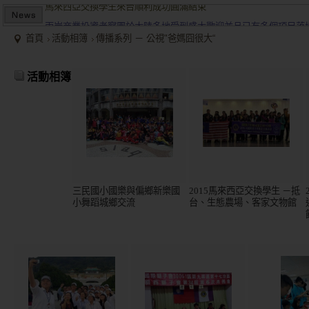
兩岸商業投資考察團於大陸多地受到盛大歡迎並且已有多個項目落
2015/12關懷偏鄉小學，物資順利送達。
首頁
活動相簿
傳播系列 － 公視"爸媽囧很大“
馬來西亞交換學生來台順利成功圓滿結束
兩岸商業投資考察團於大陸多地受到盛大歡迎並且已有多個項目落
活動相簿
三民國小國樂與偏鄉新樂國
2015馬來西亞交換學生 －抵
小舞蹈城鄉交流
台、生態農場、客家文物館