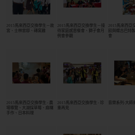
2015馬來西亞交換學生－故
2015馬來西亞交換學生－接
2015馬來西
宮、士林官邸、磚窯雞
待家庭感恩餐會、獅子會月
餃與蝶古巴特
例會參觀
會
2015馬來西亞交換學生 - 農
2015馬來西亞交換學生 - 珍
音樂系列-大師
場導覽、大湖採草莓、麻糬
重再見
手作、日本料理