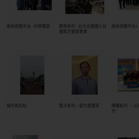
兩岸商務平台 - 科學饗宴
教育系列 - 台北光復國小兒
兩岸商務平台1
童節才藝發表會
城市馬拉松
藝文系列－當代書畫家
傳播系列 － 公
大“