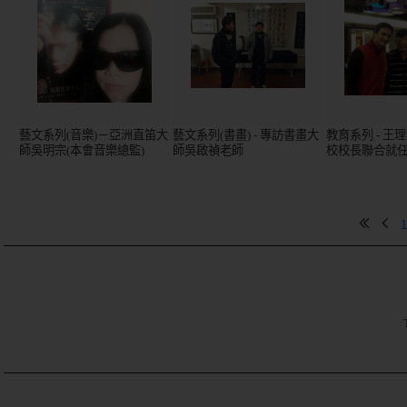
藝文系列(音樂)－亞洲直笛大
藝文系列(書畫) - 專訪書畫大
教育系列 - 王
師吳明宗(本會音樂總監)
師吳啟禎老師
校校長聯合就
1
TE