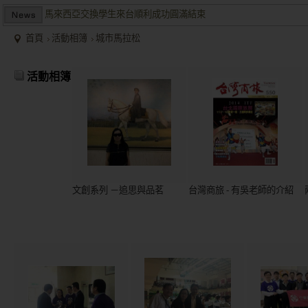
馬來西亞交換學生來台順利成功圓滿結束
兩岸商業投資考察團於大陸多地受到盛大歡迎並且已有多個項目落
首頁
活動相簿
城市馬拉松
2015/12關懷偏鄉小學，物資順利送達。
馬來西亞交換學生來台順利成功圓滿結束
活動相簿
兩岸商業投資考察團於大陸多地受到盛大歡迎並且已有多個項目落
文創系列 －追思與品茗
台灣商旅 - 有吳老師的介紹