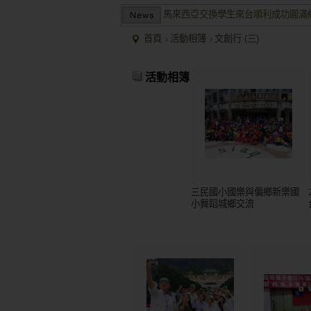
馬來西亞交換學生來台順利成功圓滿
兩岸商業投資考察團於大陸多地受到
首頁
活動相簿
文創行 (三)
2015/12關懷偏鄉小學，物資順利送
馬來西亞交換學生來台順利成功圓滿
活動相簿
兩岸商業投資考察團於大陸多地受到
三民國小國樂與偏鄉新樂國
小舞蹈城鄉交流