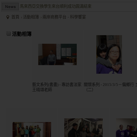
馬來西亞交換學生來台順利成功圓滿結束
兩岸商業投資考察團於大陸多地受到盛大歡迎並且已有多個項目落
首頁
活動相簿
兩岸商務平台 - 科學饗宴
2015/12關懷偏鄉小學，物資順利送達。
馬來西亞交換學生來台順利成功圓滿結束
活動相簿
兩岸商業投資考察團於大陸多地受到盛大歡迎並且已有多個項目落
藝文系列(書畫) - 專訪書法家
關懷系列 - 2015/3/5－偏鄉行
王晴頌老師
（二）