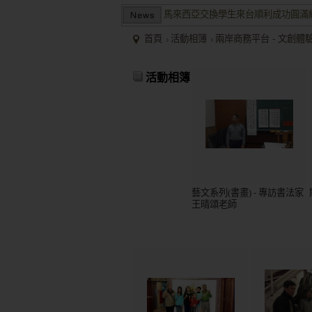
兩岸商業投資考察團於大陸多地受到
2015/12關懷偏鄉小學，物資順利送
首頁
活動相簿
兩岸商務平台 - 文創體
馬來西亞交換學生來台順利成功圓滿
活動相簿
兩岸商業投資考察團於大陸多地受到
藝文系列(書畫) - 專訪書法家
王晴頌老師