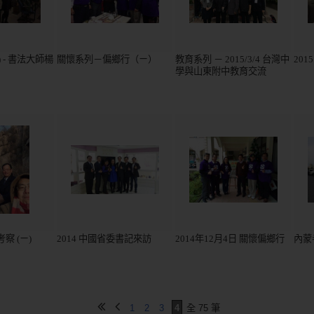
 - 書法大師楊
關懷系列－偏鄉行（ㄧ）
教育系列 － 2015/3/4 台灣中
201
學與山東附中教育交流
考察 (ㄧ)
2014 中國省委書記來訪
2014年12月4日 關懷偏鄉行
內蒙
1
2
3
4
全 75 筆