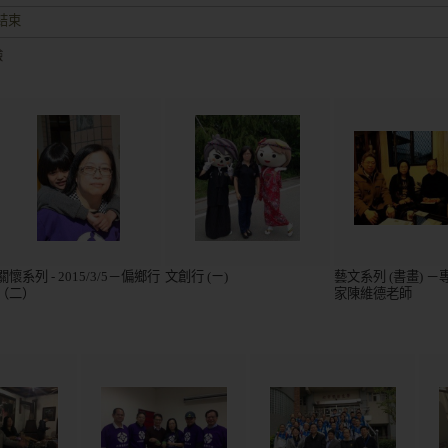
盛大歡迎並且已有多個項目落地、對接
達。
驗
結束
盛大歡迎並且已有多個項目落地、對接
關懷系列 - 2015/3/5－偏鄉行
文創行 (ㄧ)
藝文系列 (書畫) 
（二）
家陳維德老師