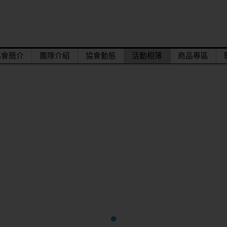
協會簡介
團隊介紹
協會動態
活動相簿
商品專區
達。
結束