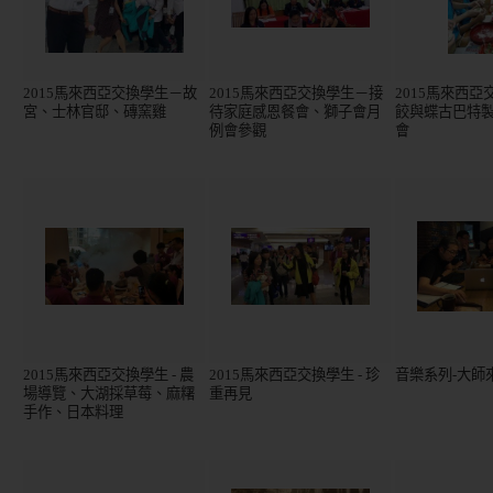
2015馬來西亞交換學生－故
2015馬來西亞交換學生－接
2015馬來西
宮、士林官邸、磚窯雞
待家庭感恩餐會、獅子會月
餃與蝶古巴特
例會參觀
會
2015馬來西亞交換學生 - 農
2015馬來西亞交換學生 - 珍
音樂系列-大師
場導覽、大湖採草莓、麻糬
重再見
手作、日本料理