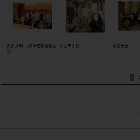
教育系列-市長與家長會長有
文創再出發
會員大會
約
1
2
TE