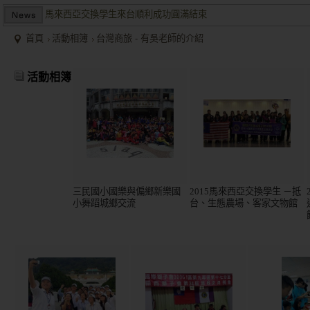
馬來西亞交換學生來台順利成功圓滿結束
兩岸商業投資考察團於大陸多地受到盛大歡迎並且已有多個項目落
首頁
活動相簿
台灣商旅 - 有吳老師的介紹
2015/12關懷偏鄉小學，物資順利送達。
馬來西亞交換學生來台順利成功圓滿結束
活動相簿
兩岸商業投資考察團於大陸多地受到盛大歡迎並且已有多個項目落
三民國小國樂與偏鄉新樂國
2015馬來西亞交換學生 －抵
小舞蹈城鄉交流
台、生態農場、客家文物館