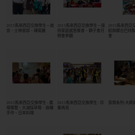
2015馬來西亞交換學生－故
2015馬來西亞交換學生－接
2015馬來西
宮、士林官邸、磚窯雞
待家庭感恩餐會、獅子會月
餃與蝶古巴特
例會參觀
會
2015馬來西亞交換學生 - 農
2015馬來西亞交換學生 - 珍
音樂系列-大師
場導覽、大湖採草莓、麻糬
重再見
手作、日本料理