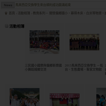
馬來西亞交換學生來台順利成功圓滿結束
兩岸商業投資考察團於大陸多地受到盛大歡迎並且已有多個項目落
首頁
活動相簿
教育系列－ 關懷偏鄉國小，募得木床、白米等物資。
2015/12關懷偏鄉小學，物資順利送達。
馬來西亞交換學生來台順利成功圓滿結束
活動相簿
兩岸商業投資考察團於大陸多地受到盛大歡迎並且已有多個項目落
三民國小國樂與偏鄉新樂國
2015馬來西亞交換學生 －抵
小舞蹈城鄉交流
台、生態農場、客家文物館