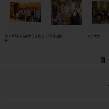
教育系列-市長與家長會長有
文創再出發
會員大會
約
1
2
TE