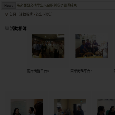
兩岸商業投資考察團於大陸多地受到盛大歡迎並且已有多個項目落
首頁
活動相簿
養生村參訪
2015/12關懷偏鄉小學，物資順利送達。
馬來西亞交換學生來台順利成功圓滿結束
活動相簿
兩岸商業投資考察團於大陸多地受到盛大歡迎並且已有多個項目落
兩岸商務平台8
兩岸商務平台7