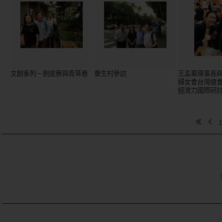
文創系列－剝皮寮與青草巷
養生村參訪
王孟蓁理事長
婦女會台灣總
經濟力國際研
1
TE