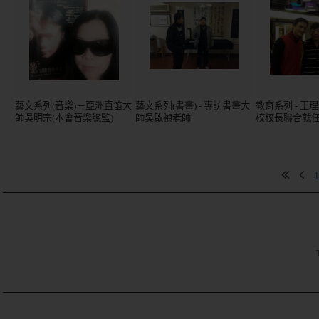
藝文系列(音樂)－亞洲直笛大
藝文系列(書畫) - 專訪書畫大
教育系列 - 王
師吳明宗(本會音樂總監)
師吳啟禎老師
校校長聯合就
1
TE