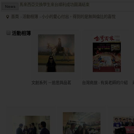
兩岸商業投資考察團於大陸多地受到盛大歡迎並且已有多個項目落
2015/12關懷偏鄉小學，物資順利送達。
首頁
活動相簿
小小的愛心付出，得到的是無與倫比的喜悅
馬來西亞交換學生來台順利成功圓滿結束
兩岸商業投資考察團於大陸多地受到盛大歡迎並且已有多個項目落
活動相簿
文創系列 －追思與品茗
台灣商旅 - 有吳老師的介紹