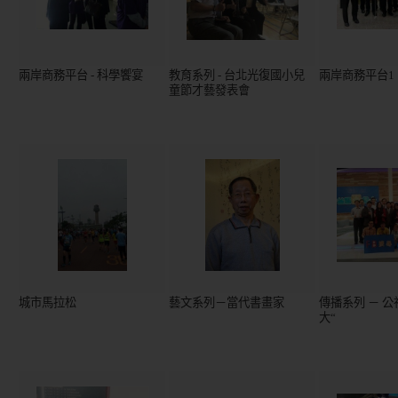
兩岸商務平台 - 科學饗宴
教育系列 - 台北光復國小兒
兩岸商務平台1
童節才藝發表會
城市馬拉松
藝文系列－當代書畫家
傳播系列 － 公
大“