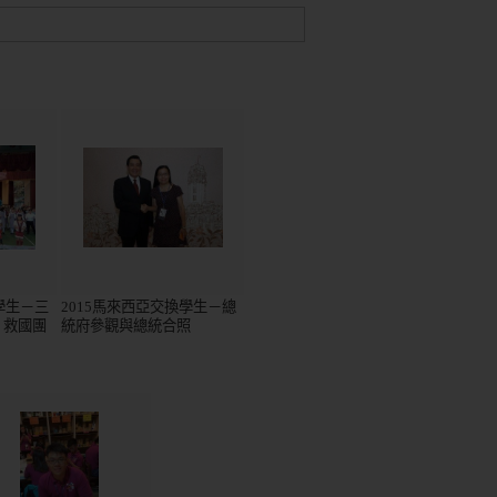
學生－三
2015馬來西亞交換學生－總
、救國團
統府參觀與總統合照