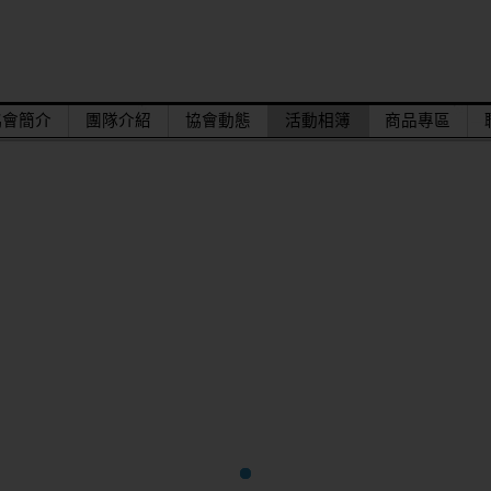
協會簡介
團隊介紹
協會動態
活動相簿
商品專區
達。
結束