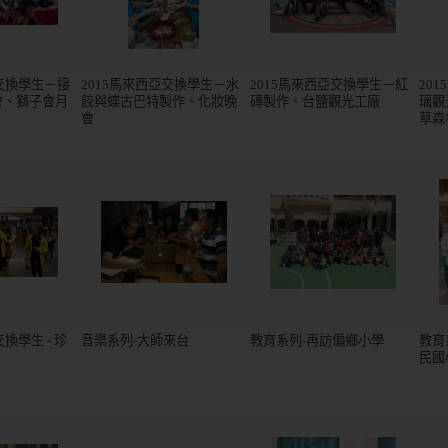
亞交換學生－接
2015馬來西亞交換學生－水
2015馬來西亞交換學生－紅
201
會、獅子會月
餃與蝶古巴特製作、化妝晚
磚製作、台鹽觀光工廠
璃觀
會
草森
換學生 - 珍
音樂系列-大師來台
教育系列-再訪偏鄉小學
教育
民國