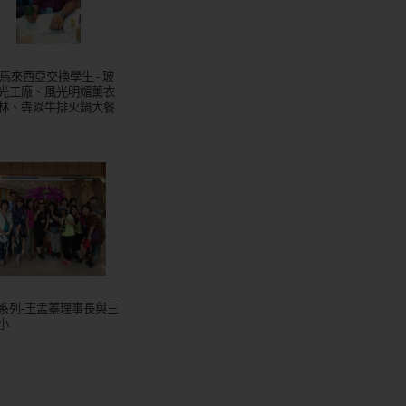
5馬來西亞交換學生 - 玻
光工廠、風光明媚薰衣
林、犇焱牛排火鍋大餐
系列-王孟蓁理事長與三
小