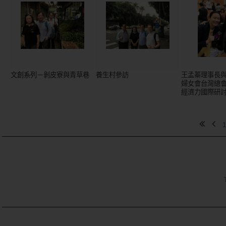
文創系列－剝皮寮與青草巷
養生村參訪
王孟蓁理事長
婦女會台灣總
經濟力國際研
1
TE