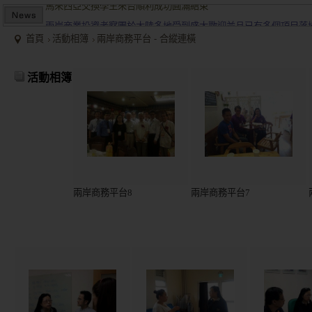
兩岸商業投資考察團於大陸多地受到盛大歡迎並且已有多個項目落
2015/12關懷偏鄉小學，物資順利送達。
首頁
活動相簿
兩岸商務平台 - 合縱連橫
馬來西亞交換學生來台順利成功圓滿結束
兩岸商業投資考察團於大陸多地受到盛大歡迎並且已有多個項目落
活動相簿
兩岸商務平台8
兩岸商務平台7