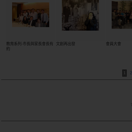
教育系列-市長與家長會長有
文創再出發
會員大會
約
1
2
TE