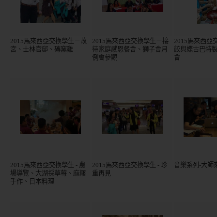
2015馬來西亞交換學生－故
2015馬來西亞交換學生－接
2015馬來西
宮、士林官邸、磚窯雞
待家庭感恩餐會、獅子會月
餃與蝶古巴特
例會參觀
會
2015馬來西亞交換學生 - 農
2015馬來西亞交換學生 - 珍
音樂系列-大師
場導覽、大湖採草莓、麻糬
重再見
手作、日本料理