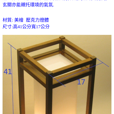
玄關亦能襯托環境的氣氛.
材質: 美檜 壓克力燈體
尺寸:高41公分寬17公分