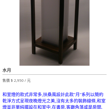
水月
售價 $ 2,950 / 元
和室燈的款式非常多,扶桑風設計此款"月"系列以簡約
乾淨方式呈現夜晚燈光之美,沒有太多的裝飾線條,和室
燈並非單純擺設在和室中,在書房,客廳角落或是房間,