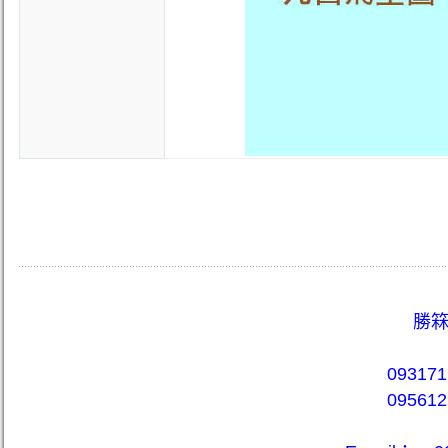
勝箖
093171
095612