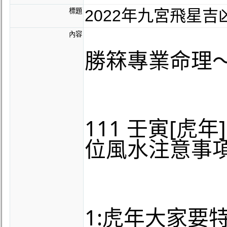
2022年九宮飛星吉
標題
內容
勝箖專業命理
111 壬寅[
位風水注意事
1:虎年大家要