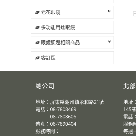
老花眼鏡
多功能用途眼鏡
眼鏡週邊相關商品
客訂區
總公司
北部
地址：屏東縣潮州鎮永和路21號
地址
電話：08-7808469
145
08-7808606
電話：0
傳真：08-7890404
服務
服務時間：
​每週一