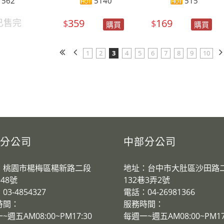
562
5140
515
已售完
359
169
$
$
購買
購買
1
2
3
4
5
6
7
8
9
10
分公司
中部分公司
：桃園市楊梅區楊新路二段
地址：台中市大肚區沙田路
巷48號
132巷3弄2號
3-4854327
電話：04-26981366
時間：
服務時間：
~週五AM08:00~PM17:30
​每週一~週五AM08:00~PM17