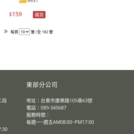
6431
159
$
購買
每頁
筆 /全 182 筆
東部分公司
二段
地址：台東市康樂路105巷63號
電話：089-345687
服務時間：
​每週一~週五AM08:00~PM17:00
:30