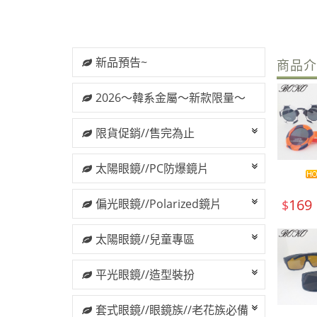
新品預告~
商品
2026～韓系金屬～新款限量～
限貨促銷//售完為止
太陽眼鏡//PC防爆鏡片
169
偏光眼鏡//Polarized鏡片
$
太陽眼鏡//兒童專區
平光眼鏡//造型裝扮
套式眼鏡//眼鏡族//老花族必備