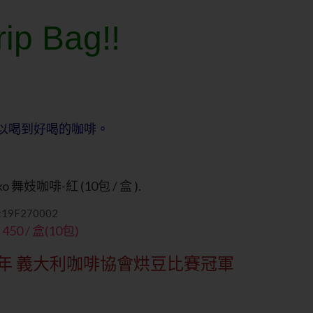
rip Bag!!
以喝到好喝的咖啡。
ko 舞妓咖啡-紅 (10包 / 盒 ).
19F270002
 450 / 盒(10包)
17年 義大利咖啡協會烘豆比賽冠軍