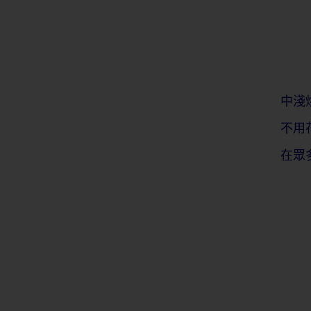
中淺
不用
在眾