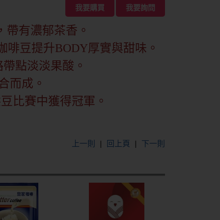
我要購買
我要詢問
，帶有濃郁茶香。
啡豆提升BODY厚實與甜味。
略帶點淡淡果酸。
合而成。
烘豆比賽中獲得冠軍。
上一則
|
回上頁
|
下一則