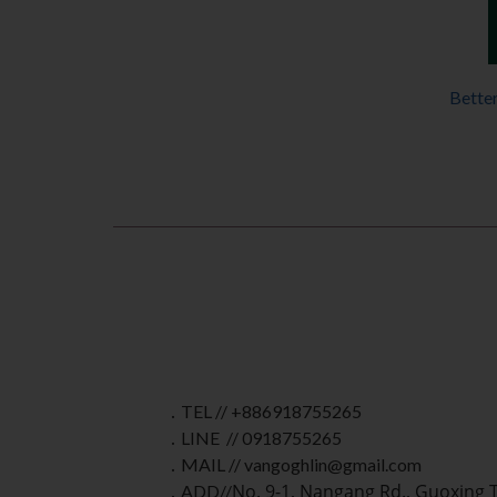
Bet
․ TEL // +886918755265
․ LINE // 0918755265
․ MAIL // vangoghlin@gmail.com
No. 9-1, Nangang Rd., Guoxing 
․ ADD//