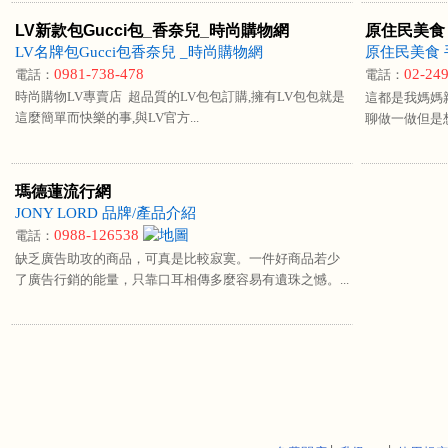
LV新款包Gucci包_香奈兒_時尚購物網
原住民美食
LV名牌包Gucci包香奈兒 _時尚購物網
原住民美食
0981-738-478
02-24
電話：
電話：
時尚購物LV專賣店 超品質的LV包包訂購,擁有LV包包就是
這都是我媽媽
這麼簡單而快樂的事,與LV官方...
聊做一做但是想
瑪德蓮流行網
JONY LORD 品牌/產品介紹
0988-126538
電話：
缺乏廣告助攻的商品，可真是比較寂寞。一件好商品若少
了廣告行銷的能量，只靠口耳相傳多麼容易有遺珠之憾。...