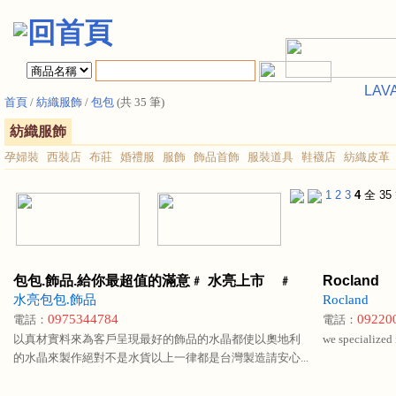
LA
首頁
/
紡織服飾
/
包包
(共 35 筆)
[
★
紡織服飾
孕婦裝
西裝店
布莊
婚禮服
服飾
飾品首飾
服裝道具
鞋襪店
紡織皮革
1
2
3
4
全 35
包包.飾品.給你最超值的滿意﹟ 水亮上市 ﹟
Rocland
水亮包包.飾品
Rocland
0975344784
09220
電話：
電話：
以真材實料來為客戶呈現最好的飾品的水晶都使以奧地利
we specialized 
的水晶來製作絕對不是水貨以上一律都是台灣製造請安心...