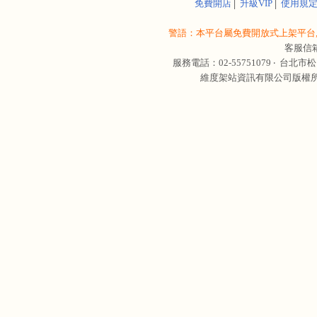
免費開店
│
升級VIP
│
使用規
警語：本平台屬免費開放式上架平台,
客服信
服務電話：02-55751079 ‧
台北市松
維度架站資訊有限公司版權所有 © 轉載必究