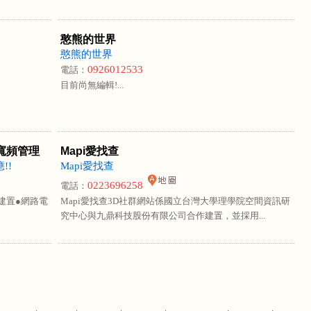
憨熊的世界
憨熊的世界
0926012533
電話：
目前尚無編輯!...
寬頻管理
Mapi愛找查
!!
Mapi愛找查
0223696258
電話：
路建置●網路電
Mapi愛找查3D社群網站係國立台灣大學理學院空間資訊研
究中心與九鼎科技股份有限公司合作建置，並採用...