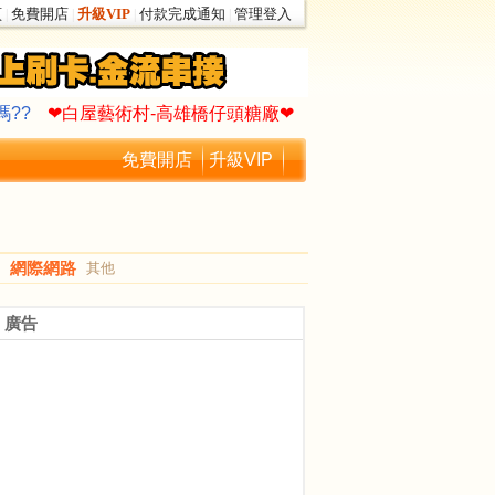
頁
免費開店
升級VIP
付款完成通知
管理登入
|
|
|
|
作你的生命故事∮
驚!老爸買了一艘遊艇
嗎??
❤白屋藝術村-高雄橋仔頭糖廠❤
作你的生命故事∮
驚!老爸買了一艘遊艇
免費開店
升級VIP
嗎??
❤白屋藝術村-高雄橋仔頭糖廠❤
網際網路
其他
廣告