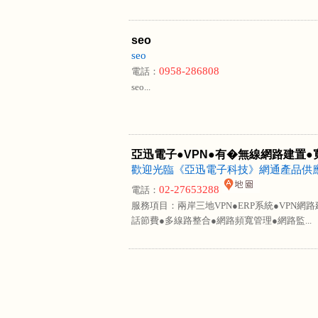
seo
seo
0958-286808
電話：
seo...
亞迅電子●VPN●有�無線網路建置●
歡迎光臨《亞迅電子科技》網通產品供應
02-27653288
電話：
服務項目：兩岸三地VPN●ERP系統●VPN網
話節費●多線路整合●網路頻寬管理●網路監...