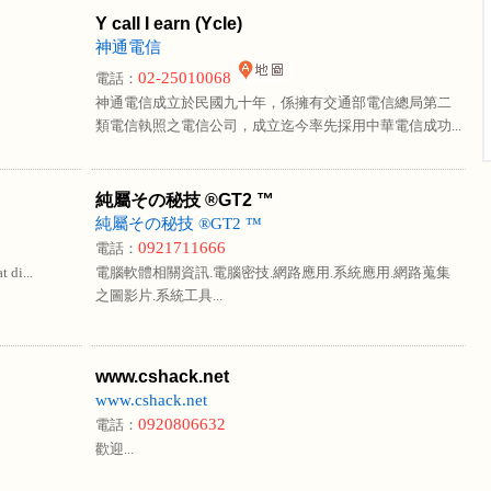
Y call I earn (YcIe)
神通電信
02-25010068
電話：
神通電信成立於民國九十年，係擁有交通部電信總局第二
類電信執照之電信公司，成立迄今率先採用中華電信成功...
純屬その秘技 ®GT2 ™
純屬その秘技 ®GT2 ™
0921711666
電話：
 di...
電腦軟體相關資訊.電腦密技.網路應用.系統應用.網路蒐集
之圖影片.系統工具...
www.cshack.net
www.cshack.net
0920806632
電話：
歡迎...