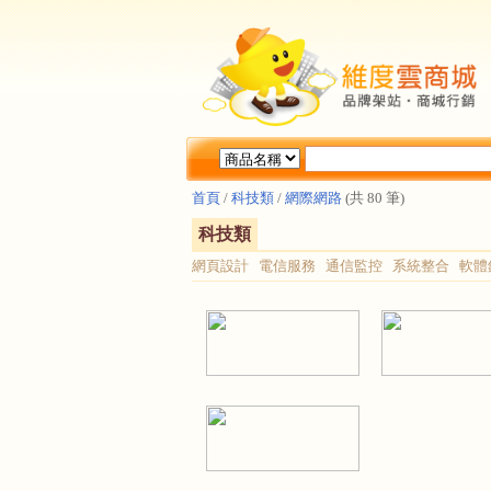
首頁
/
科技類
/
網際網路
(共 80 筆)
科技類
網頁設計
電信服務
通信監控
系統整合
軟體