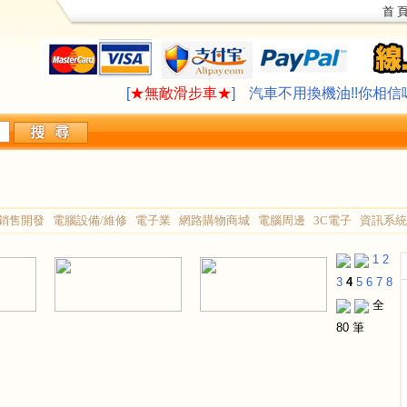
首 
LAVAZZA 咖啡機合作供應
∮旅遊住宿,創
[
★無敵滑步車★
]
汽車不用換機油!!你相信
LAVAZZA 咖啡機合作供應
∮旅遊住宿,創
[
★無敵滑步車★
]
汽車不用換機油!!你相信
銷售開發
電腦設備/維修
電子業
網路購物商城
電腦周邊
3C電子
資訊系統
1
2
3
4
5
6
7
8
全
80 筆