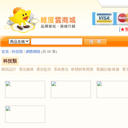
LA
[
★
LA
[
★
首頁
/
科技類
/
網際網路
(共 80 筆)
科技類
網頁設計
電信服務
通信監控
系統整合
軟體銷售開發
電腦設備/維修
電