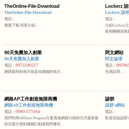
TheOnline-File-Download
Lockerz 
TheOnline-File-Download
Lockerz 說
電話：
電話：
檔案下載,明星介紹...
介紹Locker
集相關網頁推薦.
90天免費加入創業
阿文網站
90天免費加入創業
阿文論壇
0972240257
09296
電話：
電話：
網路能到的地方就是你賺錢的地方...
先測試用...
網路AP工作創造無限商機
諺群
網路AP工作創造無限商機
諺群's網站
0980-575564
電話：
電話：
我們利用Affiliate Program方案透過網路行銷的方式最新最
歡迎蒞臨諺群's
快且最方便的賺錢計劃讓我們擁有...