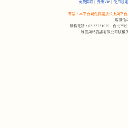
免費開店
│
升級VIP
│
使用規
警語：本平台屬免費開放式上架平台,
客服信
服務電話：02-55751079 ‧
台北市松
維度架站資訊有限公司版權所有 © 轉載必究