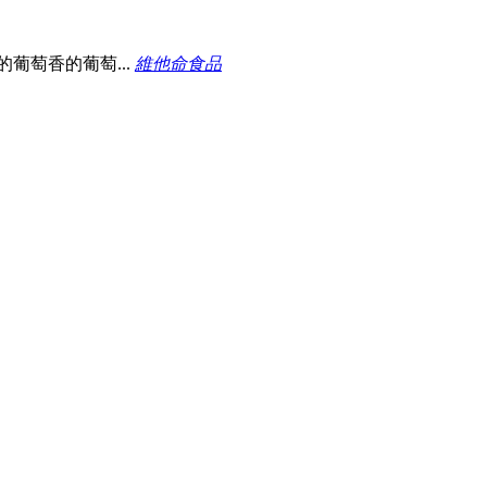
葡萄香的葡萄...
維他命食品