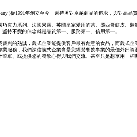
ee Company )從1991年創立至今，秉持著對卓越商品的追求，
國巧克力系列、法國果露、英國皇家愛用的茶、墨西哥餅皮、裝
。堅持不變的信念就是品質第一、服務第一、信用第一。
賽裁判的熱誠，義式企業能提供客戶最有創意的食品，而義式企
專業服務，我們深信義式企業會是您經營餐飲事業的最佳外部資
計菜單、或提供您的餐飲心得與我們交流、甚至只是想享用一杯