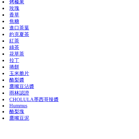
烤榛果
玫瑰
香草
焦糖
進口茶葉
約克夏茶
紅茶
綠茶
花草茶
拉丁
捲餅
玉米脆片
酪梨醬
鷹嘴豆沾醬
雨林認證
CHOLULA墨西哥辣醬
Hummus
酪梨塊
鷹嘴豆泥