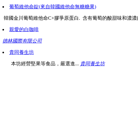
葡萄維他命錠(來自韓國維他命無糖糖果)
韓國金川葡萄維他命C+膠爭原蛋白. 含有葡萄的酸甜味和濃濃的
親愛的白咖啡
德林國際有限公司
貴同養生坊
本坊經營堅果等食品，嚴選進...
貴同養生坊