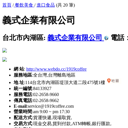
首頁
/
餐飲美食
/
進口食品
(共 20 筆)
義式企業有限公司
台北市內湖區:
義式企業有限公司
電話
網 站
:
http://www.webdo.cc/1919coffee
服務地區
:全台灣,台灣離島地區
地 址
:114台北市內湖區堤頂大道二段475號1樓
統一編號
:84133927
服務電話
:02-2658-9660
傳真電話
:02-2658-9662
E-mail
:service@1919coffee.com
營業時間
:am 9:00 ~ pm 17:30
配送方式
:貨運快遞,現場取貨,
交易方式
:現金交易,貨到付款,ATM轉帳,銀行匯款,