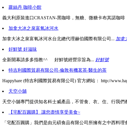
蘿絲丹 咖啡小館
義大利原裝進口CRASTAN-黑咖啡，無糖、微糖卡布其諾咖啡
加拿大冰之泉富氧冰河水
加拿大冰之泉富氧冰河水台北總代理赫伯國際有限公司...
加拿
好鮮號 好滋味
全新開幕請多多指教^^ 好鮮號經營宗旨為...
好鮮號
特吉利國際貿易有限公司-倫敦有機茗茶-醫生的茶
Happyhare (特吉利國際貿易有限公司) 官方網站： http://www.happy
天空小舖
天空小舖專門提供知名科士威產品，不管食、衣、住、行我們都有
【宅配百圓購】 讓您盡情享受美食~
「宅配百圓購」我們是由元碩食品有限公司所擁有之中西料理食