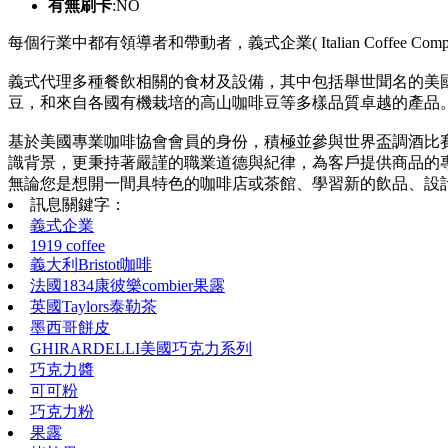
有無刷卡
:NO
每個行業中都有領導者和帶動者，義式企業( Italian Coff
義式代理多種餐飲相關的食材及設備，其中包括舉世聞名的美
豆，和來自各國有機栽培的高山咖啡豆等多樣品質卓越的產品
基於美國專業咖啡協會會員的身份，積極並參與世界盃調酒比
識背景，更秉持著嚴謹的職業道德與紀律，為客戶提供商品的
無論您是想開一間具特色的咖啡店或茶館、學習新的飲品、設
訊息關鍵字：
義式企業
1919 coffee
義大利Bristot咖啡
法國1834康彼樂combier果露
英國Taylors泰勒茶
墨西哥餅皮
GHIRARDELLI美國巧克力系列
巧克力醬
可可粉
巧克力粉
果露