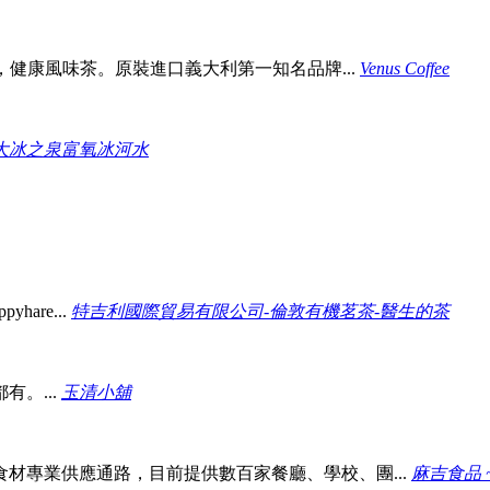
，健康風味茶。原裝進口義大利第一知名品牌...
Venus Coffee
大冰之泉富氧冰河水
hare...
特吉利國際貿易有限公司-倫敦有機茗茶-醫生的茶
。...
玉清小舖
材專業供應通路，目前提供數百家餐廳、學校、團...
麻吉食品