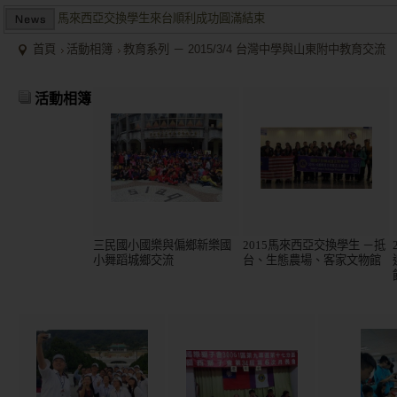
兩岸商業投資考察團於大陸多地受到盛大歡迎並且已有多個項目落
2015/12關懷偏鄉小學，物資順利送達。
首頁
活動相簿
教育系列 － 2015/3/4 台灣中學與山東附中教育交流
馬來西亞交換學生來台順利成功圓滿結束
活動相簿
兩岸商業投資考察團於大陸多地受到盛大歡迎並且已有多個項目落
三民國小國樂與偏鄉新樂國
2015馬來西亞交換學生 －抵
小舞蹈城鄉交流
台、生態農場、客家文物館