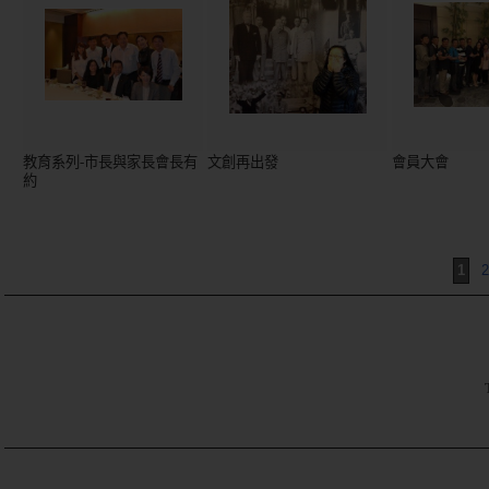
教育系列-市長與家長會長有
文創再出發
會員大會
約
1
2
TE