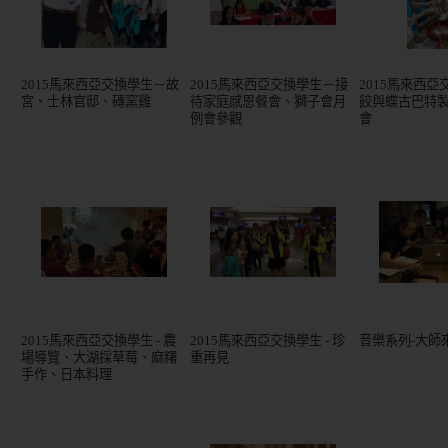
2015馬來西亞交換學生－故
2015馬來西亞交換學生－接
2015馬來西
宮、士林官邸、磚窯雞
待家庭感恩餐會、獅子會月
餃與蝶古巴特
例會參觀
會
2015馬來西亞交換學生 - 農
2015馬來西亞交換學生 - 珍
音樂系列-大師
場導覽、大湖採草莓、麻糬
重再見
手作、日本料理