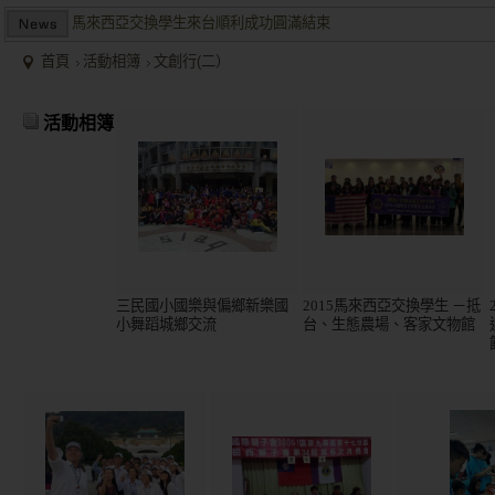
馬來西亞交換學生來台順利成功圓滿結束
兩岸商業投資考察團於大陸多地受到盛大歡迎並且已有多個項目落
首頁
活動相簿
文創行(二）
2015/12關懷偏鄉小學，物資順利送達。
馬來西亞交換學生來台順利成功圓滿結束
活動相簿
兩岸商業投資考察團於大陸多地受到盛大歡迎並且已有多個項目落
三民國小國樂與偏鄉新樂國
2015馬來西亞交換學生 －抵
小舞蹈城鄉交流
台、生態農場、客家文物館