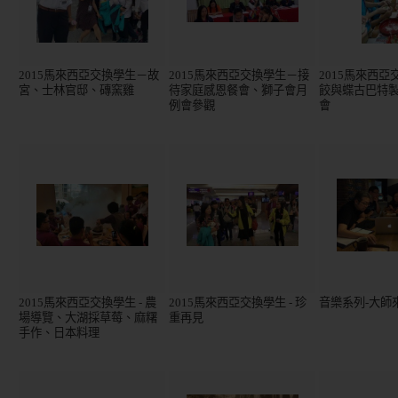
2015馬來西亞交換學生－故
2015馬來西亞交換學生－接
2015馬來西
宮、士林官邸、磚窯雞
待家庭感恩餐會、獅子會月
餃與蝶古巴特
例會參觀
會
2015馬來西亞交換學生 - 農
2015馬來西亞交換學生 - 珍
音樂系列-大師
場導覽、大湖採草莓、麻糬
重再見
手作、日本料理