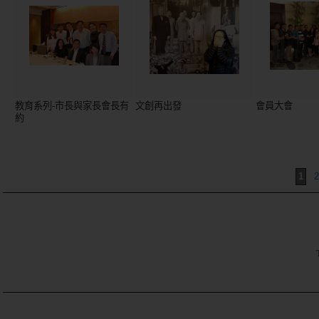
教育系列-市長與家長會長有
文創再出發
會員大會
約
1
2
TE