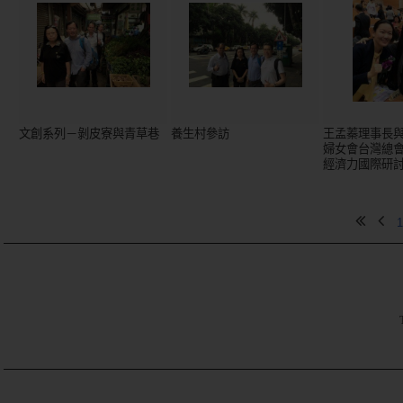
文創系列－剝皮寮與青草巷
養生村參訪
王孟蓁理事長
婦女會台灣總
經濟力國際研
1
TE