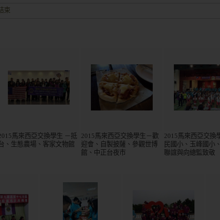
結束
盛大歡迎並且已有多個項目落地、對接
達。
結束
盛大歡迎並且已有多個項目落地、對接
2015馬來西亞交換學生 －抵
2015馬來西亞交換學生－歡
2015馬來西亞交換
台、生態農場、客家文物館
迎會、自製披薩、參觀世博
民國小、玉峰國小
館、中正台夜市
聯誼與向總監致敬