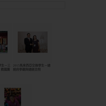
學生－三
2015馬來西亞交換學生－總
、救國團
統府參觀與總統合照