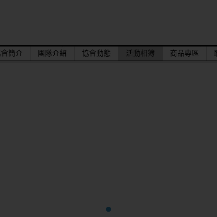
協會簡介
團隊介紹
協會動態
活動相簿
商品專區
達。