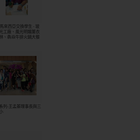
5馬來西亞交換學生 - 玻
光工廠、風光明媚薰衣
林、犇焱牛排火鍋大餐
系列-王孟蓁理事長與三
小