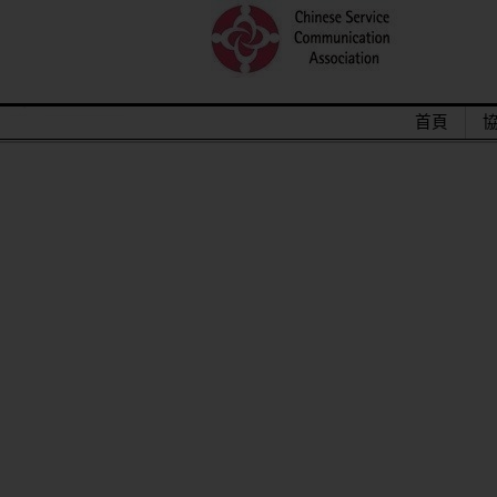
首頁
2015/12關懷偏鄉小學，物資順利送