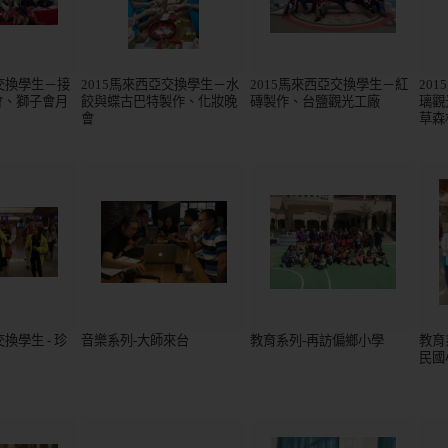
亞交換學生－接
2015馬來西亞交換學生－水
2015馬來西亞交換學生－紅
201
會、獅子會月
餃與蝶古巴特製作、化妝晚
磚製作、台鹽觀光工廠
璃觀
會
草森
換學生 - 珍
音樂系列-大師來台
教育系列-再訪偏鄉小學
教育
民國