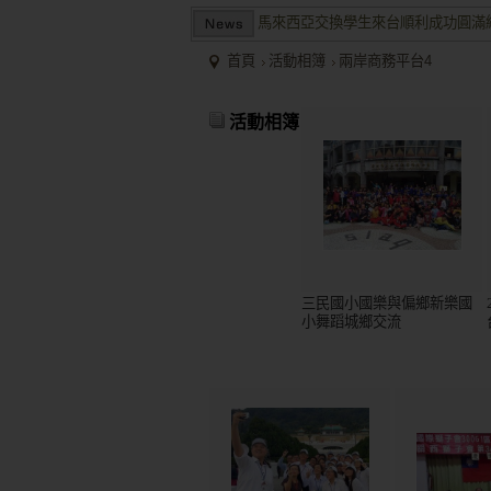
馬來西亞交換學生來台順利成功圓滿
兩岸商業投資考察團於大陸多地受到
首頁
活動相簿
兩岸商務平台4
2015/12關懷偏鄉小學，物資順利送
馬來西亞交換學生來台順利成功圓滿
活動相簿
兩岸商業投資考察團於大陸多地受到
三民國小國樂與偏鄉新樂國
小舞蹈城鄉交流