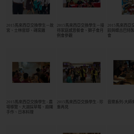
2015馬來西亞交換學生－故
2015馬來西亞交換學生－接
2015馬來西
宮、士林官邸、磚窯雞
待家庭感恩餐會、獅子會月
餃與蝶古巴特
例會參觀
會
2015馬來西亞交換學生 - 農
2015馬來西亞交換學生 - 珍
音樂系列-大師
場導覽、大湖採草莓、麻糬
重再見
手作、日本料理