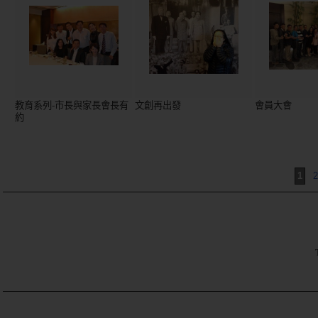
教育系列-市長與家長會長有
文創再出發
會員大會
約
1
2
TE