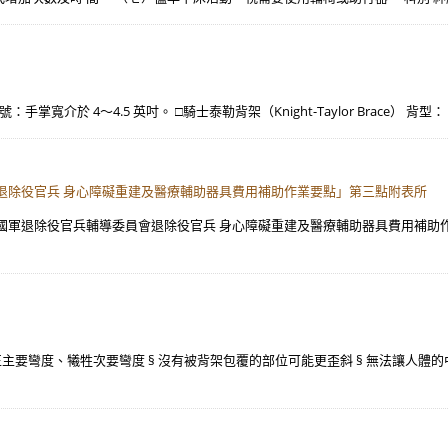
號：手掌寬介於 4～4.5 英吋。 □騎士泰勒背架（Knight-Taylor Brace） 背型：（
退除役官兵 身心障礙重建及醫療輔助器具費用補助作業要點」第三點附表所
軍退除役官兵輔導委員會退除役官兵 身心障礙重建及醫療輔助器具費用補助作業要點
矯正主要彎度、犧牲次要彎度 § 沒有被背架包覆的部位可能更歪斜 § 無法讓人體