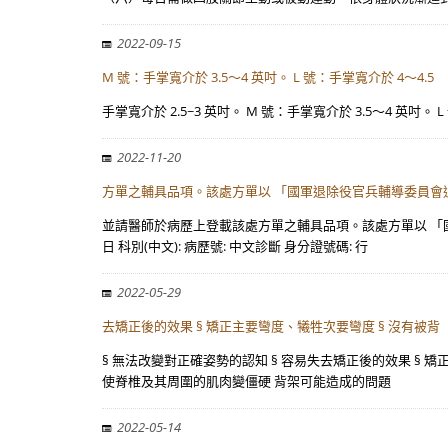
2022-09-15
M 號：手掌寬介於 3.5～4 英吋。 L 號：手掌寬介於 4～4.5
手掌寬介於 2.5~3 英吋。 M 號：手掌寬介於 3.5～4 英吋。 L 
2022-11-20
方單之輔具品項。該處方單以 「國軍退除役官兵輔導委員會
並請醫師於病歷上登載該處方單之輔具品項。該處方單以 「國
日 科別(中文): 病歷號: 中文診斷 身分證號碼: 行
2022-05-29
去矯正後的效果 § 矯正主要彎度、犧牲次要彎度 § 沒有被背
§ 無法改變對正確姿勢的認知 § 容易失去矯正後的效果 § 
使脊椎及其周圍的肌肉變僵硬 背架可能造成的問題
2022-05-14