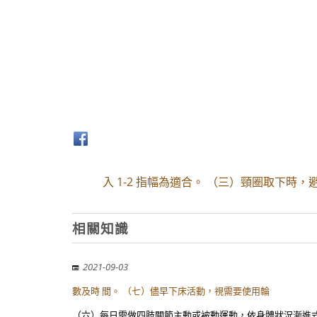
入 1-2 指幅為適合。 （三）頸圈取下時
相關知識
2021-09-03
數及時 間。 （七）儘早下床活動，視需要使用輪
（六）每日需做四肢關節主動或被動運動，依身體狀況漸進式增加