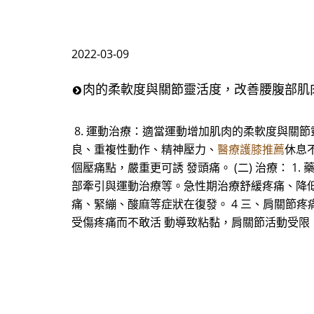
2022-03-09
肉的柔軟度與關節靈活度，改善腰腹部肌
8. 運動治療：適當運動增加肌肉的柔軟度與關
良、重複性動作、精神壓力、
醫療護膝推薦
休息
個壓痛點，嚴重更可誘 發頭痛。 (二) 治療： 
部牽引與運動治療等。急性期治療舒緩疼痛、降低
痛、緊繃、酸麻等症狀在復發。 4 三、肩關節疼
受傷疼痛而不敢活 動導致粘黏，肩關節活動受限