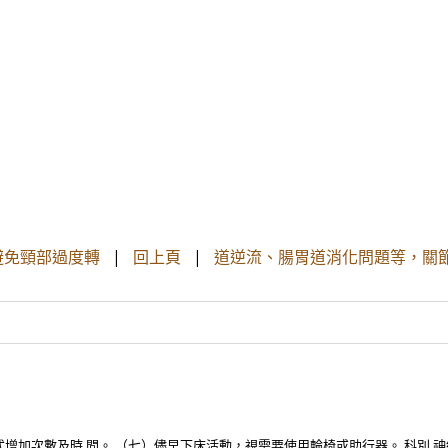
，避免頸部過度轉
|
回上頁
|
道逆流、腸胃道消化問題等，關
次數及時 間。 （七）儘早下床活動，視需要使用輪椅或助行器。 科別 神經外科