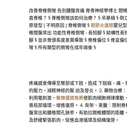
改善脊椎側彎 告別腰酸背痛 脊骨神經學博士 閻曉
直脊椎？ § 脊椎側彎該如何治療？ § 吊單槓 § 倒
原發型 ( 不明原因 ) 脊椎側彎 §
關節炎護膝
嬰兒型 
椎間盤突出 功能性脊椎側彎 - 長短腳 § 結構性長
腳 § 並非骨頭長度差異導致 § 脊椎偏位 § 骨盆
彎 § 所有類型的側彎在成年過後 §
疼痛感會傳導至臀部或下肢，造成 下肢麻、痛、無
的壓力，減輕神經的壓 迫及發炎。 2. 藥物治
利用電刺激，
醫療護膝推薦
使肌肉細胞規律運動
善局部循環，增進復原。 4. 背架、束腹：限制
盤突出和腰椎間孔狹窄，有助拉開椎體間的距離，減
及舒緩緊張肌肉，促進血液循環及組織復原。