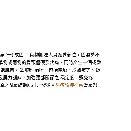
痛 (一) 成因： 貨物搬運人員頸肩部位，因姿勢不
單側或兩側的肩頸僵硬及疼痛，同時產生一個或數
鬆弛肌肉。 2. 物理治療：包括電療、冷熱敷等、頸
及肌力訓練，加強頸部關節之 穩定度，避免疼
骨頭之間肩旋轉肌群之發炎。
醫療護膝推薦
當肩部