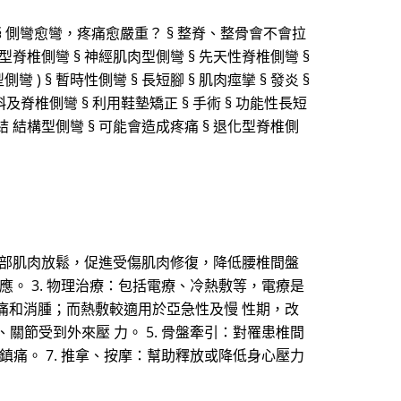
§ 側彎愈彎，疼痛愈嚴重？ § 整脊、整骨會不會拉
化型脊椎側彎 § 神經肌肉型側彎 § 先天性脊椎側彎 §
型側彎 ) § 暫時性側彎 § 長短腳 § 肌肉痙攣 § 發炎 §
及脊椎側彎 § 利用鞋墊矯正 § 手術 § 功能性長短
結 結構型側彎 § 可能會造成疼痛 § 退化型脊椎側
幫助背部肌肉放鬆，促進受傷肌肉修復，降低腰椎間盤
應。 3. 物理治療：包括電療、冷熱敷等，電療是
痛和消腫；而熱敷較適用於亞急性及慢 性期，改
關節受到外來壓 力。 5. 骨盤牽引：對罹患椎間
鎮痛。 7. 推拿、按摩：幫助釋放或降低身心壓力