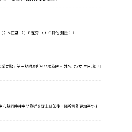
 ）A.正常 （ ）B.駝背 （ ）C.其他 測量： 1.
」第三點附表所列品項為限。 姓名: 男/女 生日: 年 月
的中心點同時往中間靠近 § 穿上背架後，軀幹可能更加歪斜 §