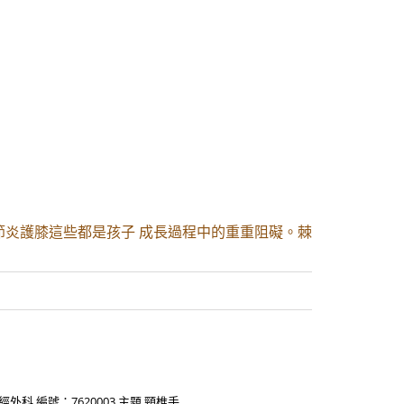
節炎護膝這些都是孩子 成長過程中的重重阻礙。棘
 編號：7620003 主題 頸椎手