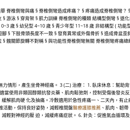
華 脊椎側彎與痛 § 脊椎側彎造成疼痛？ § 疼痛造成脊椎側彎？ 
立 § 游泳 § 穿背架 § 肌力訓練 脊椎側彎的種類 結構型側彎 § 退
0~3 歲 § 幼兒型 4~10 歲 § 青少年型 11~18 歲 非結構型 ( 功能
短腳 § 下肢骨頭長度不一致 § 發育異常或外傷骨折 § 造成骨盆歪斜
偏位 § 髖關節旋轉不對稱 § 與功能性脊椎側彎無關 脊椎側彎疼痛總
力情形，產生坐骨神經痛。 3 (二) 治療： 1. 臥床休息：
療：適當使用非類固醇類抗發炎藥、肌肉鬆弛劑，控制受傷後發炎反
，緩解肌肉硬 化及抽痛。冷敷適用於急性疼痛一、二天內，有止
脊椎活動，保持良好姿勢，減輕椎間盤
醫療護膝推薦
、肌肉、韌帶、
輕對神經的壓 迫，減緩疼痛症狀。 6. 針灸：促進氣血循環及