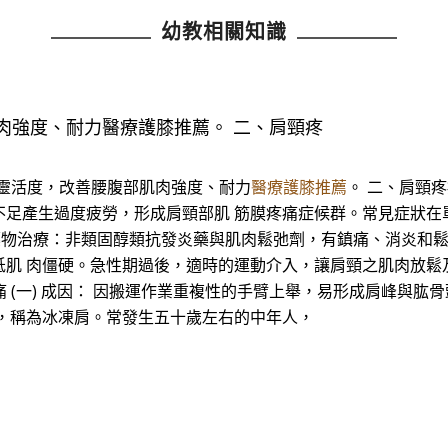
幼教相關知識
肉強度、耐力醫療護膝推薦。 二、肩頸疼
節靈活度，改善腰腹部肌肉強度、耐力
醫療護膝推薦
。 二、肩頸疼
不足產生過度疲勞，形成肩頸部肌 筋膜疼痛症候群。常見症狀在
1. 藥物治療：非類固醇類抗發炎藥與肌肉鬆弛劑，有鎮痛、消炎和
肌 肉僵硬。急性期過後，適時的運動介入，讓肩頸之肌肉放鬆
痛 (一) 成因： 因搬運作業重複性的手臂上舉，易形成肩峰與肱
，稱為冰凍肩。常發生五十歲左右的中年人，