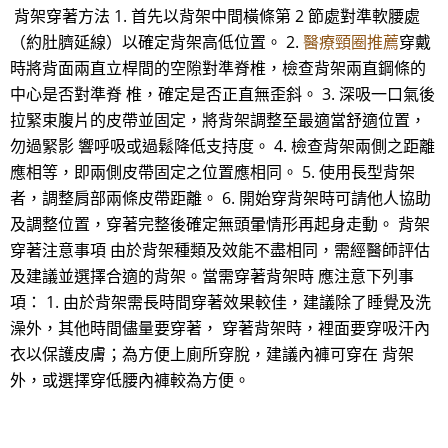
背架穿著方法 1. 首先以背架中間橫條第 2 節處對準軟腰處
（約肚臍延線）以確定背架高低位置。 2.
醫療頸圈推薦
穿戴
時將背面兩直立桿間的空隙對準脊椎，檢查背架兩直鋼條的
中心是否對準脊 椎，確定是否正直無歪斜。 3. 深吸一口氣後
拉緊束腹片的皮帶並固定，將背架調整至最適當舒適位置，
勿過緊影 響呼吸或過鬆降低支持度。 4. 檢查背架兩側之距離
應相等，即兩側皮帶固定之位置應相同。 5. 使用長型背架
者，調整肩部兩條皮帶距離。 6. 開始穿背架時可請他人協助
及調整位置，穿著完整後確定無頭暈情形再起身走動。 背架
穿著注意事項 由於背架種類及效能不盡相同，需經醫師評估
及建議並選擇合適的背架。當需穿著背架時 應注意下列事
項： 1. 由於背架需長時間穿著效果較佳，建議除了睡覺及洗
澡外，其他時間儘量要穿著， 穿著背架時，裡面要穿吸汗內
衣以保護皮膚；為方便上廁所穿脫，建議內褲可穿在 背架
外，或選擇穿低腰內褲較為方便。