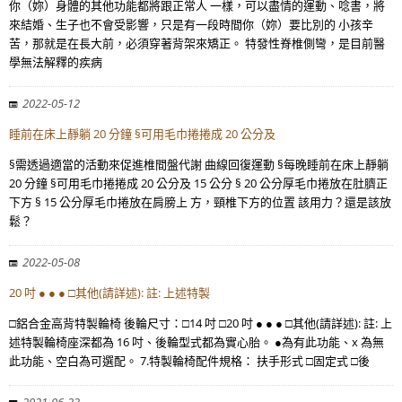
你（妳）身體的其他功能都將跟正常人 一樣，可以盡情的運動、唸書，將
來結婚、生子也不會受影響，只是有一段時間你（妳）要比別的 小孩辛
苦，那就是在長大前，必須穿著背架來矯正。 特發性脊椎側彎，是目前醫
學無法解釋的疾病
2022-05-12
睡前在床上靜躺 20 分鐘 §可用毛巾捲捲成 20 公分及
§需透過適當的活動來促進椎間盤代謝 曲線回復運動 §每晚睡前在床上靜躺
20 分鐘 §可用毛巾捲捲成 20 公分及 15 公分 § 20 公分厚毛巾捲放在肚臍正
下方 § 15 公分厚毛巾捲放在肩膀上 方，頸椎下方的位置 該用力？還是該放
鬆？
2022-05-08
20 吋 ● ● ● □其他(請詳述): 註: 上述特製
□鋁合金高背特製輪椅 後輪尺寸：□14 吋 □20 吋 ● ● ● □其他(請詳述): 註: 上
述特製輪椅座深都為 16 吋、後輪型式都為實心胎。 ●為有此功能、x 為無
此功能、空白為可選配。 7.特製輪椅配件規格： 扶手形式 □固定式 □後