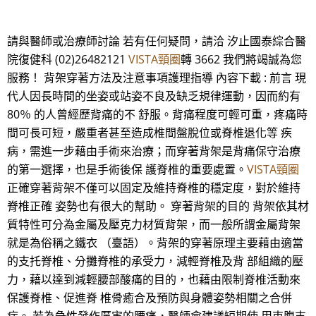
請與醫師或治療師討論 若有任何疑問，請洽 汐止國泰綜合醫
院復健科 (02)26482121
VISTA頸圈
轉 3662 我們將竭誠為您
服務！ 背架穿著方法及注意事項護理指導 內容下載 : 前言 現
代人因長時間的坐姿或站姿不良及缺乏規律運動，因而約有
80％ 的人曾經歷背痛的不 舒服。背痛程度可輕可重，疼痛時
間可長可短，嚴重者甚至造成椎間盤脫位或脊椎退化等 疾
病，需進一步藉由手術來治療；而穿著背架是背痛保守治療
的第一選擇，也是手術後保 護脊椎的重要處置。
VISTA頸圈
正確穿著背架不僅可以固定及維持脊椎的穩定度，對於維持
脊椎正確 姿勢也有很大的幫助。 穿著背架的目的 背架依其材
質特性可分為金屬及壓克力材質背架，而一般所謂金屬背架
就是為俗稱之鐵衣 （臺語）。背架的穿著原理主要藉由適當
的支托脊椎、分攤脊椎的承受力，減輕脊椎及背 部組織的壓
力，藉以達到減輕腰部酸痛的目的，也藉由限制脊椎活動來
保護脊椎、促進脊 椎骨癒合及預防與身體姿勢相關之合併