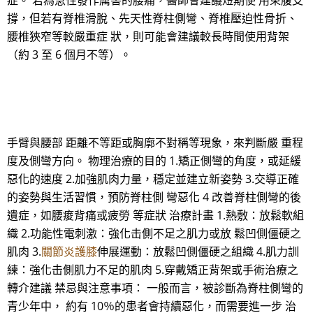
症。 若為急性發作厲害的腰痛，醫師會建議短期使 用束腹支
撐，但若有脊椎滑脫、先天性脊柱側彎、脊椎壓迫性骨折、
腰椎狹窄等較嚴重症 狀，則可能會建議較長時間使用背架
（約 3 至 6 個月不等）。
手臂與腰部 距離不等距或胸廓不對稱等現象，來判斷嚴 重程
度及側彎方向。 物理治療的目的 1.矯正側彎的角度，或延緩
惡化的速度 2.加強肌肉力量，穩定並建立新姿勢 3.交導正確
的姿勢與生活習慣，預防脊柱側 彎惡化 4 改善脊柱側彎的後
遺症，如腰痠背痛或疲勞 等症狀 治療計畫 1.熱敷：放鬆軟組
織 2.功能性電刺激：強化击側不足之肌力或放 鬆凹側僵硬之
肌肉 3.
關節炎護膝
伸展運動：放鬆凹側僵硬之組織 4.肌力訓
練：強化击側肌力不足的肌肉 5.穿戴矯正背架或手術治療之
轉介建議 禁忌與注意事項： 一般而言，被診斷為脊柱側彎的
青少年中， 約有 10％的患者會持續惡化，而需要進一步 治