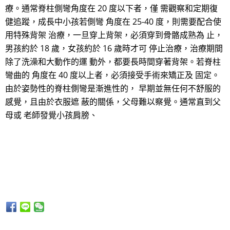
療。通常脊柱側彎角度在 20 度以下者，僅 需觀察和定期復
健追蹤，成長中小孩若側彎 角度在 25-40 度，則需要配合使
用特殊背架 治療，一旦穿上背架，必須穿到骨骼成熟為 止，
男孩約於 18 歲，女孩約於 16 歲時才可 停止治療，治療期間
除了洗澡和大動作的運 動外，都要長時間穿著背架。若脊柱
彎曲的 角度在 40 度以上者，必須接受手術來矯正及 固定。
由於姿勢性的脊柱側彎是漸進性的， 早期並無任何不舒服的
感覺，且由於衣服遮 蔽的關係，父母難以察覺。通常直到父
母或 老師發覺小孩肩膀、