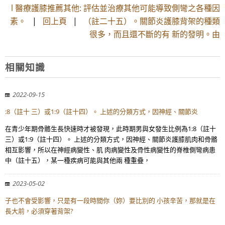
l 醫療護膝推薦其他: 評估並治療其他可能導致側彎之各種因
素。
|
回上頁
|
（註二十五）。關節炎護膝背架的種類
很多，而且還不斷的有 新的發明。由
相關知識
2022-09-15
:8（註十 三）或1:9（註十四）。 上述的分類方式，因神經、關節炎
在青少年期骨骼生長快速時才被發現，此時期男與女發生比例為1:8（註十
三）或1:9（註十四）。 上述的分類方式，因神經、關節炎護膝肌肉和骨骼
相互影響，所以在神經病變性、肌 肉病變性及骨性病變性的脊椎側彎病患
中（註十五），某一種疾病可能與其他兩 種重疊，
2023-05-02
子也不會受影響，只是有一段時間你（妳）要比別的 小孩辛苦，那就是在
長大前，必須穿著背架?