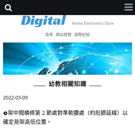
首頁
網站導覽
瀏覽紀錄
幼教相關知識
2022-03-09
架中間橫條第 2 節處對準軟腰處（約肚臍延線）以
確定背架高低位置。