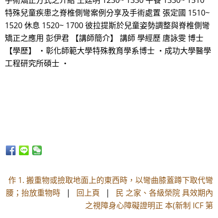
手術矯正方式之介紹 王廷明 1230~ 1330 午餐 1330~ 1510
特殊兒童疾患之脊椎側彎案例分享及手術處置 張定國 1510~
1520 休息 1520~ 1700 彼拉提斯於兒童姿勢調整與脊椎側彎
矯正之應用 彭伊君 【講師簡介】 講師 學經歷 唐詠雯 博士
【學歷】 ・彰化師範大學特殊教育學系博士 ・成功大學醫學
工程研究所碩士 ・
作 1. 搬重物或撿取地面上的東西時，以彎曲膝蓋蹲下取代彎
腰；抬放重物時
|
回上頁
|
民 之家、各級榮院 具效期內
之視障身心障礙證明正 本(新制 ICF 第