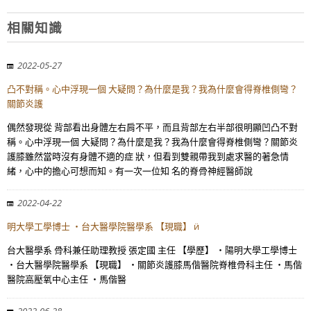
相關知識
2022-05-27
凸不對稱。心中浮現一個 大疑問？為什麼是我？我為什麼會得脊椎側彎？
關節炎護
偶然發現從 背部看出身體左右肩不平，而且背部左右半部很明顯凹凸不對
稱。心中浮現一個 大疑問？為什麼是我？我為什麼會得脊椎側彎？關節炎
護膝雖然當時沒有身體不適的症 狀，但看到雙親帶我到處求醫的著急情
緒，心中的擔心可想而知。有一次一位知 名的脊骨神經醫師說
2022-04-22
明大學工學博士 ・台大醫學院醫學系 【現職】 ӥ
台大醫學系 骨科兼任助理教授 張定國 主任 【學歷】 ・陽明大學工學博士
・台大醫學院醫學系 【現職】 ・關節炎護膝馬偕醫院脊椎骨科主任 ・馬偕
醫院高壓氧中心主任 ・馬偕醫