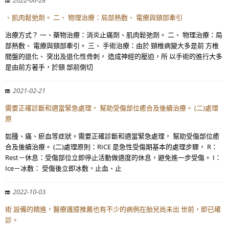
2022-06-28
、肌肉鬆弛劑。 二、 物理治療：局部熱敷、 電療與頸部牽引
治療方式？ 一、藥物治療：消炎止痛劑、肌肉鬆弛劑。 二、 物理治療：局
部熱敷、 電療與頸部牽引。 三、 手術治療：由於 頸椎病變大多是前 方椎
間盤的退化、 突出及退化性骨刺， 造成神經的壓迫，所 以手術的進行大多
是由前方著手，於頸 部前側切
2021-02-21
需要正確診斷和適當緊急處理， 幫助受傷部位癒合及後續治療。 (二)處理
原
如腫、痛、瘀血等症狀。需要正確診斷和適當緊急處理， 幫助受傷部位癒
合及後續治療。 (二)處理原則：RICE 是急性受傷期基本的處理步驟， R：
Rest－休息：受傷部位立即停止活動做適度的休息，避免進一步受傷。 I：
Ice－冰敷： 受傷後立即冰敷，止血、止
2022-10-03
術 設備的精進，醫療護膝推薦也有不少的病例在胎兒尚未出 世前，即已確
診。