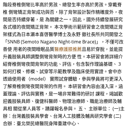
階段脊椎側彎比率高於男孩、總發生率亦高於男孩。穿戴脊
椎 側彎矯正背架成功與否，除了背架設計製作精確度外，夜
間是否持續穿著，是 為關鍵之一。因此，國外持續發展研究
各式樣的夜間矯正背架。 本次學術示範研習會之夜間矯正背
架樣式為日本瀨本喜啓醫學博士及永野 徹社長所共同開發之
「SNNB (Semoto Nagano Night-time Brace)」，不僅可改
善使 用者的夜間睡眠品質
醫療護膝推薦
且易於穿脫，並能提
升義肢裝具師調整側彎背架時的方便 性。本研習會將詳細介
紹脊椎側彎夜間背架的功能、評估，包含製作理論基礎、 3
如何打模、修模、試穿等示範教學及臨床使用實證。會中亦
透過使用者（model） 實際試穿體驗，參與學員將可更深入
了解脊椎側彎夜間背架的作用。 本研習會內容由淺入深，涵
蓋理論、評估與實務，是一場非常難得的研討 課程，竭誠歡
迎義肢裝具師、復健科醫師、物理治療師、職能治療師及輔
具相 關從業人員等，踴躍報名參與。 五、 主辦單位： (一)主
辦：台灣義肢裝具學會、台灣人工肢體及輔具研究學會 (二)
合辦：臺北榮民總醫院身障重建中心、