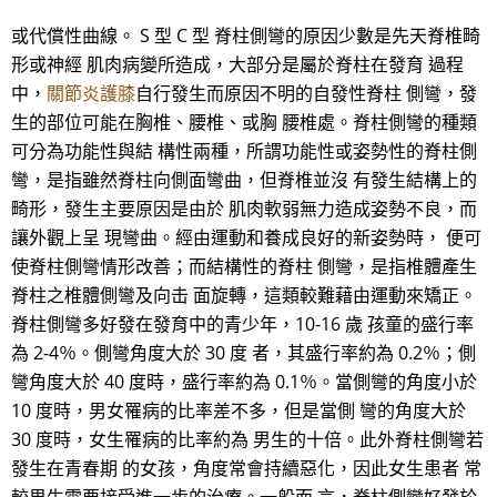
或代償性曲線。 S 型 C 型 脊柱側彎的原因少數是先天脊椎畸
形或神經 肌肉病變所造成，大部分是屬於脊柱在發育 過程
中，
關節炎護膝
自行發生而原因不明的自發性脊柱 側彎，發
生的部位可能在胸椎、腰椎、或胸 腰椎處。脊柱側彎的種類
可分為功能性與結 構性兩種，所謂功能性或姿勢性的脊柱側
彎，是指雖然脊柱向側面彎曲，但脊椎並沒 有發生結構上的
畸形，發生主要原因是由於 肌肉軟弱無力造成姿勢不良，而
讓外觀上呈 現彎曲。經由運動和養成良好的新姿勢時， 便可
使脊柱側彎情形改善；而結構性的脊柱 側彎，是指椎體產生
脊柱之椎體側彎及向击 面旋轉，這類較難藉由運動來矯正。
脊柱側彎多好發在發育中的青少年，10-16 歲 孩童的盛行率
為 2-4％。側彎角度大於 30 度 者，其盛行率約為 0.2％；側
彎角度大於 40 度時，盛行率約為 0.1％。當側彎的角度小於
10 度時，男女罹病的比率差不多，但是當側 彎的角度大於
30 度時，女生罹病的比率約為 男生的十倍。此外脊柱側彎若
發生在青春期 的女孩，角度常會持續惡化，因此女生患者 常