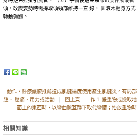
身時避免拉扯引流管。 （五）手術後避免頸部過度伸展或搖
頭，改變姿勢時需採取頭頸部維持一直 線， 圓滾木翻身方式
轉動軀體。
動作，醫療護膝推薦造成肌腱過度使用產生肌腱炎。有局部
腫、 壓痛、用力或活動
|
回上頁
|
作 1. 搬重物或撿取地
面上的東西時，以彎曲膝蓋蹲下取代彎腰；抬放重物時
相關知識