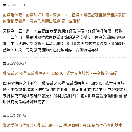
2022-11-20
疼痛及僵硬，疼痛時好時壞，經過一、二個月，醫療護膝推薦患側肩關節
的活動度變差，患者的肩膀出現劇 痛，生活起
又稱為「五十肩」。主要症 狀是肩膀疼痛及僵硬，疼痛時好時壞，經過
一、二個月，醫療護膝推薦患側肩關節的活動度變差，患者的肩膀出現劇
痛，生活起居受到影響。 (二) 治療： 服用非類固醇類抗發炎藥、止痛劑、
熱療、針灸、電刺激或關節內注射類固醇，合併復健專科
2022-03-31
種障礙之 多重障礙證明者。 (6)經 ICF 鑑定具有肢體、平衡機 能障礙
(5)具效期內之上列任一種障礙之 多重障礙證明者。 (6)經 ICF 鑑定具有肢
體、平衡機 能障礙、失智症 (檢附申請、 鑑定相關文件影本)，並經復健 科
或骨科或神經科或身障醫療 相關科別醫師評估開立診斷書醫療護腕推薦 敘
明具有高背輪椅輔具需求
2021-03-13
幫助受傷部位癒合及後續治療。 (二)處理原則：RICE 是急性受傷期基本