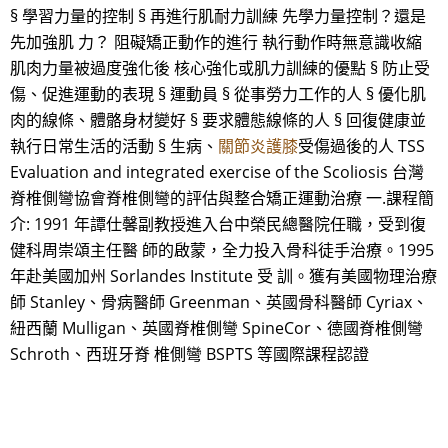
§ 學習力量的控制 § 再進行肌耐力訓練 先學力量控制？還是
先加強肌 力？ 阻礙矯正動作的進行 執行動作時無意識收縮
肌肉力量被過度強化後 核心強化或肌力訓練的優點 § 防止受
傷、促進運動的表現 § 運動員 § 從事勞力工作的人 § 優化肌
肉的線條、體骼身材變好 § 要求體態線條的人 § 回復健康並
執行日常生活的活動 § 生病、
關節炎護膝
受傷過後的人 TSS
Evaluation and integrated exercise of the Scoliosis 台灣
脊椎側彎協會脊椎側彎的評估與整合矯正運動治療 一.課程簡
介: 1991 年譚仕馨副教授進入台中榮民總醫院任職，受到復
健科周崇頌主任醫 師的啟蒙，全力投入骨科徒手治療。1995
年赴美國加州 Sorlandes Institute 受 訓。獲有美國物理治療
師 Stanley、骨病醫師 Greenman、英國骨科醫師 Cyriax、
紐西蘭 Mulligan、英國脊椎側彎 SpineCor、德國脊椎側彎
Schroth、西班牙脊 椎側彎 BSPTS 等國際課程認證