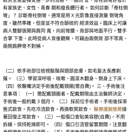
較男生需要接受進一步的治療。一般而 言，脊柱側彎好發於
有家族史、女性、青春 期和瘦長體行者。 如何診斷「脊柱側
彎」？ 診斷脊柱側彎，通常是用 X 光影像直接測量 側彎角
度，雖然準確，但是並不符合篩檢的 經濟效益。臨床上可讓
病人雙腳張開與肩同 寬，向前彎腰，背部與地面平行，雙手
合掌 下垂，此時從病人背後觀察，可藉由兩側背 部不等高、
兩側肩胛骨不對稱，
（二）依手術部位檢視鬍鬚與頸部皮膚，如毛髮太長應剃
薙。 （三）學習深呼吸、咳嗽、圓滾木翻身、側身上下床。
（四）依醫囑決定手術後配戴頸圈(需自費)。 三、手術後注
意事項： （一）需配戴頸圈者，配戴期限由主治醫師決定，
手術後一般約戴 3 個月。 （二）採前位手術者，手術後採漸
進式飲食，先吃冷流飲食，再換軟質飲食、
醫療護腕推薦
接
著回復正常飲食。 （三）一般傷口會貼美容膠(自費)，不用
拆線，保持乾燥即可。 （四）傷口引流管留置期間，注意翻