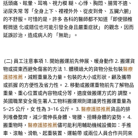
括頭痛、眩暈、耳鳴、視力模 糊、心悸、胸悶、腸胃不適、
泌尿失常 等「全身上下、裡裡外外、從皮到骨、 五臟六腑」
的不舒服。可惜的是，許多 各科的醫師都不知道「即使頸椎
輕微退 化或錯位也可能引發全身且嚴重症狀」 的觀念，因而
延誤診治，造成病人的 「無助」。
(二) 員工注意事項 1. 開始搬運前先伸展、暖身動作 2. 搬運貨
物或提東西避免傷害的方法 1. 體積過大的貨物分批包裝
醫療
護膝推薦
，減輕重量及力量。包裝的大小或形狀，顧及攜帶
或抓握 的方便性及省力性。 2. 移動或搬運重物前先了解物品
重量、重心位置或內容物成分等，適度做搬運方式的 調整。
英國職業安全衛生署人工物料搬運規則建議男性搬運重量為
5~25 公斤，女 性為 3~16 公斤。 3.
醫療護膝推薦
貨品的排
列堆疊整齊，減少需伸長身體、彎腰、扭轉身體的姿勢。 4.
搬重物時，
醫療護膝推薦
儘可能利用輔助機械設備如：手推
車、滾軸、滑軌、起重裝置、運輸帶 或兩位人員合作共同來