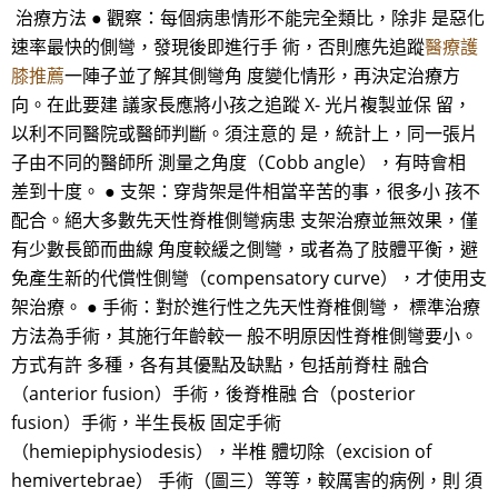
治療方法 ● 觀察：每個病患情形不能完全類比，除非 是惡化
速率最快的側彎，發現後即進行手 術，否則應先追蹤
醫療護
膝推薦
一陣子並了解其側彎角 度變化情形，再決定治療方
向。在此要建 議家長應將小孩之追蹤 X- 光片複製並保 留，
以利不同醫院或醫師判斷。須注意的 是，統計上，同一張片
子由不同的醫師所 測量之角度（Cobb angle），有時會相
差到十度。 ● 支架：穿背架是件相當辛苦的事，很多小 孩不
配合。絕大多數先天性脊椎側彎病患 支架治療並無效果，僅
有少數長節而曲線 角度較緩之側彎，或者為了肢體平衡，避
免產生新的代償性側彎（compensatory curve），才使用支
架治療。 ● 手術：對於進行性之先天性脊椎側彎， 標準治療
方法為手術，其施行年齡較一 般不明原因性脊椎側彎要小。
方式有許 多種，各有其優點及缺點，包括前脊柱 融合
（anterior fusion）手術，後脊椎融 合（posterior
fusion）手術，半生長板 固定手術
（hemiepiphysiodesis），半椎 體切除（excision of
hemivertebrae） 手術（圖三）等等，較厲害的病例，則 須