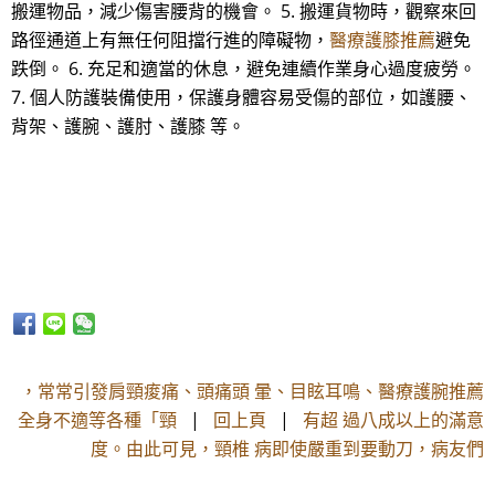
搬運物品，減少傷害腰背的機會。 5. 搬運貨物時，觀察來回
路徑通道上有無任何阻擋行進的障礙物，
醫療護膝推薦
避免
跌倒。 6. 充足和適當的休息，避免連續作業身心過度疲勞。
7. 個人防護裝備使用，保護身體容易受傷的部位，如護腰、
背架、護腕、護肘、護膝 等。
，常常引發肩頸痠痛、頭痛頭 暈、目眩耳鳴、醫療護腕推薦
全身不適等各種「頸
|
回上頁
|
有超 過八成以上的滿意
度。由此可見，頸椎 病即使嚴重到要動刀，病友們