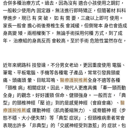
合併多種治療方式。過去，因為沒有 適合小孩使用之鋼釘，
一般較少使用內 固定器，無法進行即時矯正，但隨著材 料科
學進步，現已 有 突 破， 如 有 需 要，三歲以上即可 使用。
家長一般會 擔心術後脊椎生長 會減緩，但側彎本 身也會造成
身高變 矮，兩相權衡下， 無論手術採用何種 方式，到了成
年， 治療組的身高反而 會較高。至於手術 危險性當然存在，
近年來網路科 技發達，不分男女老幼，更因重度使用 電腦、
筆電、平板電腦、手機等各種電 子產品，常常引發肩頸痠
痛、頭痛頭 暈、目眩耳鳴、
醫療護腕推薦
全身不適等各種
「頸椎 病」相關症狀。因此，現代人更應具備 「牽一頸而動
全身」的觀念，好好護頸 保命、健頸強身。 一般而言，「典
型」的頸椎神經「壓 迫」到的是感覺神經（會麻會痛）、
醫
療護腕推薦
或 運動神經（肌肉萎縮無力）、或脊髓神 經（步
態不穩、大小便失禁）等「典型 症狀」；但頸椎病患者常會
表現出許多 「非典型」的「交感神經受到激惹」的 症狀，包