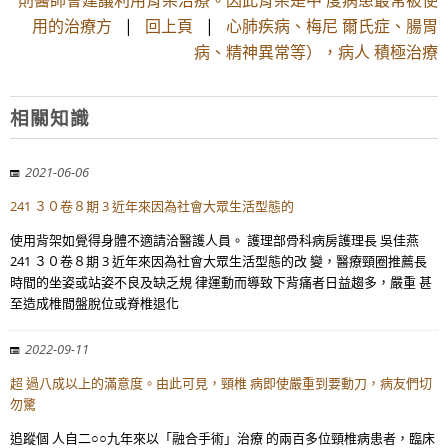
則醫師會建議利用背架治療。因此背架是中 度病患最常被使
用的治療方
|
回上頁
|
心肺疾病、梅尼 爾氏症、腸胃
病、精神異常等），病人 積極治療
相關知識
2021-06-06
241 ３０卷８期 3 近年來因為社會大眾生活型態的
使用背架如覺得身體不適請洽醫護人員。 護理部骨科病房護理長 吳佳燕
241 ３０卷８期 3 近年來因為社會大眾生活型態的改 變，醫療頸圈推薦長
時間的坐姿或站姿不良及缺乏規 律運動而導致下背痛者日益趨多，嚴重 甚
至造成椎間盤脫位或脊椎退化
2022-09-11
超 過八成以上的滿意度。由此可見，頸椎 病即使嚴重到要動刀，病友們切
勿驚
追蹤個 人自二○○九年來以「融合手術」治療 的兩百多位頸椎病患者，臨床