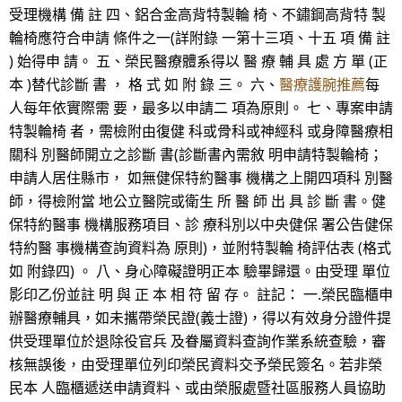
受理機構 備 註 四、鋁合金高背特製輪 椅、不鏽鋼高背特 製
輪椅應符合申請 條件之一(詳附錄 一第十三項、十五 項 備 註
) 始得申 請。 五、榮民醫療體系得以 醫 療 輔 具 處 方 單 (正
本 )替代診斷 書 ， 格 式 如 附 錄 三。 六、
醫療護腕推薦
每
人每年依實際需 要，最多以申請二 項為原則。 七、專案申請
特製輪椅 者，需檢附由復健 科或骨科或神經科 或身障醫療相
關科 別醫師開立之診斷 書(診斷書內需敘 明申請特製輪椅；
申請人居住縣市， 如無健保特約醫事 機構之上開四項科 別醫
師，得檢附當 地公立醫院或衛生 所 醫 師 出 具 診 斷 書。健
保特約醫事 機構服務項目、診 療科別以中央健保 署公告健保
特約醫 事機構查詢資料為 原則)，並附特製輪 椅評估表 (格式
如 附錄四) 。 八、身心障礙證明正本 驗畢歸還。由受理 單位
影印乙份並註 明 與 正 本 相 符 留 存。 註記： 一.榮民臨櫃申
辦醫療輔具，如未攜帶榮民證(義士證)，得以有效身分證件提
供受理單位於退除役官兵 及眷屬資料查詢作業系統查驗，審
核無誤後，由受理單位列印榮民資料交予榮民簽名。若非榮
民本 人臨櫃遞送申請資料、或由榮服處暨社區服務人員協助