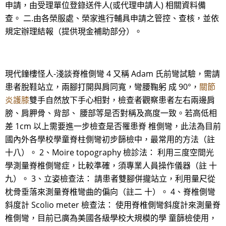
申請，由受理單位登錄送件人(或代理申請人) 相關資料備
查。 二.由各榮服處、榮家進行輔具申請之管控、查核，並依
規定辦理結報（提供現金補助部分）。
現代鐘樓怪人-淺談脊椎側彎 4 又稱 Adam 氏前彎試驗，需請
患者脫鞋站立，兩腳打開與肩同寬，彎腰鞠躬 成 90°，
關節
炎護膝
雙手自然放下手心相對，檢查者觀察患者左右兩邊肩
膀、肩胛骨、背部、 腰部等是否對稱及高度一致。若高低相
差 1cm 以上需要進一步檢查是否罹患脊 椎側彎，此法為目前
國內外各學校學童脊柱側彎初步篩檢中，最常用的方法（註
十八）。 2、Moire topography 檢診法： 利用三度空間光
學測量脊椎側彎症，比較準確，須專業人員操作儀器（註 十
九）。 3、立姿檢查法： 請患者雙腳併攏站立，利用量尺從
枕骨垂落來測量脊椎彎曲的偏向（註二 十）。 4、脊椎側彎
斜度計 Scolio meter 檢查法： 使用脊椎側彎斜度計來測量脊
椎側彎，目前已廣為美國各級學校大規模的學 童篩檢使用，