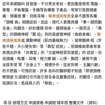
近年來網路科 技發達，不分男女老幼，更因重度使用 電腦、
筆電、平板電腦、手機等各種電 子產品，常常引發肩頸痠
痛、頭痛頭 暈、目眩耳鳴、
醫療護腕推薦
全身不適等各種
「頸椎 病」相關症狀。因此，現代人更應具備 「牽一頸而動
全身」的觀念，好好護頸 保命、健頸強身。 一般而言，「典
型」的頸椎神經「壓 迫」到的是感覺神經（會麻會痛）、
醫
療護腕推薦
或 運動神經（肌肉萎縮無力）、或脊髓神 經（步
態不穩、大小便失禁）等「典型 症狀」；但頸椎病患者常會
表現出許多 「非典型」的「交感神經受到激惹」的 症狀，包
括頭痛、眩暈、耳鳴、視力模 糊、心悸、胸悶、腸胃不適、
泌尿失常 等「全身上下、裡裡外外、從皮到骨、 五臟六腑」
的不舒服。可惜的是，許多 各科的醫師都不知道「即使頸椎
輕微退 化或錯位也可能引發全身且嚴重症狀」 的觀念，因而
延誤診治，造成病人的 「無助」。
項 目 辦理方式 申請資格 申請間 隔年限 應備文件 （資料）