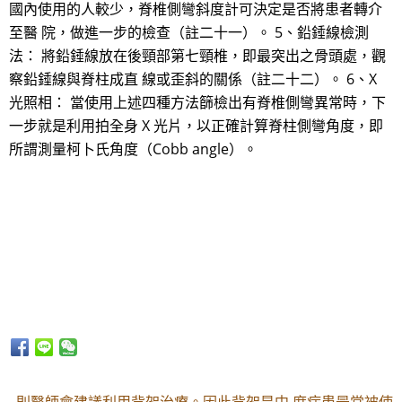
國內使用的人較少，脊椎側彎斜度計可決定是否將患者轉介
至醫 院，做進一步的檢查（註二十一）。 5、鉛錘線檢測
法： 將鉛錘線放在後頸部第七頸椎，即最突出之骨頭處，觀
察鉛錘線與脊柱成直 線或歪斜的關係（註二十二）。 6、X
光照相： 當使用上述四種方法篩檢出有脊椎側彎異常時，下
一步就是利用拍全身 X 光片，以正確計算脊柱側彎角度，即
所謂測量柯卜氏角度（Cobb angle）。