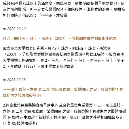
成效有超 過八成以上的滿意度。由此可見，頸椎 病即使嚴重到要動刀，病
友們切勿驚 慌，但一定要和醫師配合，做階段性、 漸進式的治療。 頸椎病
如何預防？ 俗話說：「坐乎正，才會得
2022-06-14
註六、同註五。 註七、孫鴻明（2007）。分析胸椎脊椎側彎術後結果
國立臺東大學教育研究所。頁 42。 註六、同註五。 註七、孫鴻明
（2007）。分析胸椎脊椎側彎術後結果之影響因子與臨床探討。私 立長庚
大學機械工程研究所。頁 2。 註八、同註七。 註九、同註五。 註十、吳子
宏、李勝雄（1998）。國小學童姿勢健康的
2023-06-28
三一 膝上義肢－左側 具 二年 榮民服務處、榮譽國民 之家、各級榮院 1.具
效期內之肢體障礙證明(
2.經臺北榮民總醫院身障重建中心 或合約單位專業量製。 三一 膝上義肢－
左側 具 二年 榮民服務處、榮譽國民 之家、各級榮院 1.具效期內之肢體障礙
證明(檢附 正本驗證；新制第七類-神經、肌 肉、骨骼之移動相關構造及其
功 能 05 肢體障礙者)