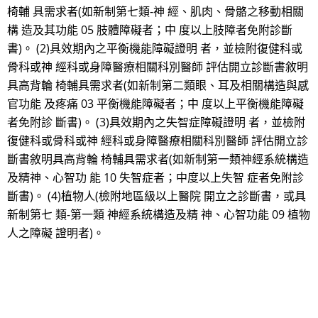
椅輔 具需求者(如新制第七類-神 經、肌肉、骨骼之移動相關
構 造及其功能 05 肢體障礙者；中 度以上肢障者免附診斷
書)。 (2)具效期內之平衡機能障礙證明 者，並檢附復健科或
骨科或神 經科或身障醫療相關科別醫師 評估開立診斷書敘明
具高背輪 椅輔具需求者(如新制第二類眼、耳及相關構造與感
官功能 及疼痛 03 平衡機能障礙者；中 度以上平衡機能障礙
者免附診 斷書)。 (3)具效期內之失智症障礙證明 者，並檢附
復健科或骨科或神 經科或身障醫療相關科別醫師 評估開立診
斷書敘明具高背輪 椅輔具需求者(如新制第一類神經系統構造
及精神、心智功 能 10 失智症者；中度以上失智 症者免附診
斷書)。 (4)植物人(檢附地區級以上醫院 開立之診斷書，或具
新制第七 類-第一類 神經系統構造及精 神、心智功能 09 植物
人之障礙 證明者)。