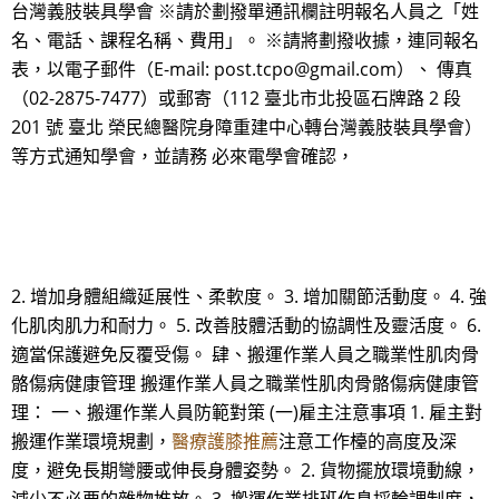
台灣義肢裝具學會 ※請於劃撥單通訊欄註明報名人員之「姓
名、電話、課程名稱、費用」。 ※請將劃撥收據，連同報名
表，以電子郵件（E-mail: post.tcpo@gmail.com）、 傳真
（02-2875-7477）或郵寄（112 臺北市北投區石牌路 2 段
201 號 臺北 榮民總醫院身障重建中心轉台灣義肢裝具學會）
等方式通知學會，並請務 必來電學會確認，
2. 增加身體組織延展性、柔軟度。 3. 增加關節活動度。 4. 強
化肌肉肌力和耐力。 5. 改善肢體活動的協調性及靈活度。 6.
適當保護避免反覆受傷。 肆、搬運作業人員之職業性肌肉骨
骼傷病健康管理 搬運作業人員之職業性肌肉骨骼傷病健康管
理： 一、搬運作業人員防範對策 (一)雇主注意事項 1. 雇主對
搬運作業環境規劃，
醫療護膝推薦
注意工作檯的高度及深
度，避免長期彎腰或伸長身體姿勢。 2. 貨物擺放環境動線，