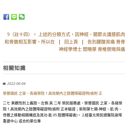
9（註十四）。 上述的分類方式，因神經、關節炎護膝肌肉
和骨骼相互影響，所以在
|
回上頁
|
告別腰酸背痛 脊骨
神經學博士 閻曉華 脊椎側彎與痛
相關知識
2022-06-04
榮譽國民 之家、各級榮院 1.具效期內之肢體障礙證明(檢附 正
二七 美觀性肘上義肢－左側 具 二年 榮民服務處、榮譽國民 之家、各級榮
院 1.具效期內之肢體障礙證明(檢附 正本驗證；新制第七類-神經、肌 肉、
骨骼之移動相關構造及其功 能 05 肢體障礙者)。 2.經臺北榮民總醫院身障
重建中心 或合約單位專