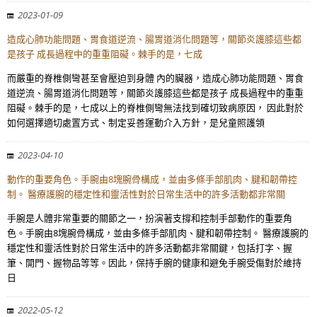
2023-01-09
造成心肺功能問題、胃食道逆流、腸胃道消化問題等，關節炎護膝這些都
是孩子 成長過程中的重重阻礙。棘手的是，七成
而嚴重的脊椎側彎甚至會壓迫到身體 內的臟器，造成心肺功能問題、胃食
道逆流、腸胃道消化問題等，關節炎護膝這些都是孩子 成長過程中的重重
阻礙。棘手的是，七成以上的脊椎側彎無法找到確切致病原因， 因此對於
如何選擇適切處置方式、制定妥善運動介入方針，是兒童照護領
2023-04-10
動作的重要角色。手腕由8塊腕骨構成，並由多條手部肌肉、腱和韌帶控
制。 醫療護腕的穩定性和靈活性對於日常生活中的許多活動都非常關
手腕是人體非常重要的關節之一，扮演著支撐和控制手部動作的重要角
色。手腕由8塊腕骨構成，並由多條手部肌肉、腱和韌帶控制。 醫療護腕的
穩定性和靈活性對於日常生活中的許多活動都非常關鍵，包括打字、握
筆、開門、握物品等等。因此，保持手腕的健康和避免手腕受傷對於維持
日
2022-05-12