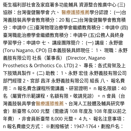
衛生福利部社會及家庭署多功能輔具 資源整合推廣中心 (三)
協辦：台灣復健醫學會 六、
醫療護膝推薦
學分認證： (一)台
灣義肢裝具學會教育積分：20 點 (二)台灣復健醫學會教育積
分：申請中 (三)臺灣物理治療學會繼續教育積分：申請中 (四)
臺灣職能治療學會繼續教育積分：申請中 (五)公務人員終身
學習學分：申請中 七、 講座團隊簡介： (一) 講座：永野徹
(Toru Nagano, CPO) 日本義肢裝具師現任： 1、 現職：永野
義肢有限公司 社長（董事長） (Director, Nagano
Prosthetics & Orthotics Co. LTD) 2、 專長：各式背架及上
下肢矯具製作。 (二) 助教： 1、永野 宏佳 永野義肢有限公司
部門經理 2、宮部 昌洋 永野義肢有限公司 組長 八、 報名費
用： n 報名費含課程所需講義、研習證明。 n 報名限額：40
名（屬實作示範課程，名額有限，敬請見諒）。 n 會員（台
灣義肢裝具學會
醫療護膝推薦
、台灣人工肢體及輔具研究學
會）新臺幣 6,000 元整（需繳清 108 年度及 108 年度以前之
年費），非會員新臺幣 8,000 元整。 4 九、 報名注意事項：
n 報名費繳交方式： ※劃撥帳號：1947-1764，劃撥戶名：