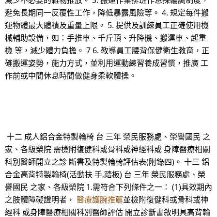
減少不必要的雜物推放。 3. 搬運作業排班作息採輪調制度，
避免長期同一反覆性工作，降低暴露風險等。 4. 規定每件搬
運物體最大體積及重量上限。 5. 提供及訓練員工正確使用機
械輔助設備，如：手推車、千斤頂、升降機、搬運車、起重
機 等，減少體力負擔。 7 6. 教導員工腰背保健衛生教育，正
確搬運姿勢，施力方式，並利用運動練習養成習慣，推廣 工
作前或中間休息時間做健身柔軟體操。
十二 成人鋁合金特製輪椅 台 三年 榮民服務處、榮譽國民 之
家、各級榮院 需檢附復健科或骨科或神經科或 身障醫療相關
科別醫師開立之診 斷書及特製輪椅評估表(附錄四)。 十三 鋁
合金高背特製輪椅(活動扶 手,踏板) 台 三年 榮民服務處、榮
譽國民 之家、各級榮院 1.需符合下列條件之一： (1)具效期內
之肢體障礙證明者，
醫療護腕推薦
並檢附復健科或骨科或神
經科 或身障醫療相關科別醫師評估 開立診斷書敘明具高背輪