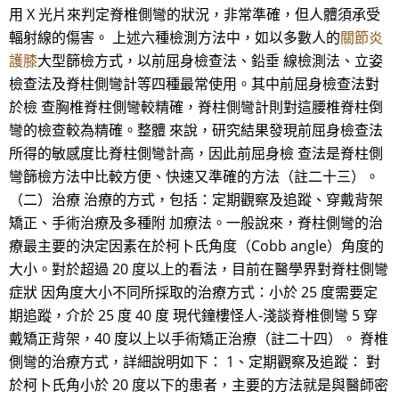
用 X 光片來判定脊椎側彎的狀況，非常準確，但人體須承受
輻射線的傷害。 上述六種檢測方法中，如以多數人的
關節炎
護膝
大型篩檢方式，以前屈身檢查法、鉛垂 線檢測法、立姿
檢查法及脊柱側彎計等四種最常使用。其中前屈身檢查法對
於檢 查胸椎脊柱側彎較精確，脊柱側彎計則對這腰椎脊柱倒
彎的檢查較為精確。整體 來說，研究結果發現前屈身檢查法
所得的敏感度比脊柱側彎計高，因此前屈身檢 查法是脊柱側
彎篩檢方法中比較方便、快速又準確的方法（註二十三）。
（二）治療 治療的方式，包括：定期觀察及追蹤、穿戴背架
矯正、手術治療及多種附 加療法。一般說來，脊柱側彎的治
療最主要的決定因素在於柯卜氏角度（Cobb angle）角度的
大小。對於超過 20 度以上的看法，目前在醫學界對脊柱側彎
症狀 因角度大小不同所採取的治療方式：小於 25 度需要定
期追蹤，介於 25 度 40 度 現代鐘樓怪人-淺談脊椎側彎 5 穿
戴矯正背架，40 度以上以手術矯正治療（註二十四）。 脊椎
側彎的治療方式，詳細說明如下： 1、定期觀察及追蹤： 對
於柯卜氏角小於 20 度以下的患者，主要的方法就是與醫師密