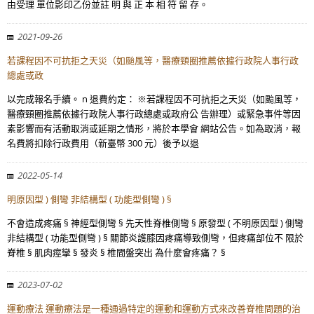
由受理 單位影印乙份並註 明 與 正 本 相 符 留 存。
2021-09-26
若課程因不可抗拒之天災（如颱風等，醫療頸圈推薦依據行政院人事行政
總處或政
以完成報名手續。 n 退費約定： ※若課程因不可抗拒之天災（如颱風等，
醫療頸圈推薦依據行政院人事行政總處或政府公 告辦理）或緊急事件等因
素影響而有活動取消或延期之情形，將於本學會 網站公告。如為取消，報
名費將扣除行政費用（新臺幣 300 元）後予以退
2022-05-14
明原因型 ) 側彎 非結構型 ( 功能型側彎 ) §
不會造成疼痛 § 神經型側彎 § 先天性脊椎側彎 § 原發型 ( 不明原因型 ) 側彎
非結構型 ( 功能型側彎 ) § 關節炎護膝因疼痛導致側彎，但疼痛部位不 限於
脊椎 § 肌肉痙攣 § 發炎 § 椎間盤突出 為什麼會疼痛？ §
2023-07-02
運動療法 運動療法是一種通過特定的運動和運動方式來改善脊椎問題的治