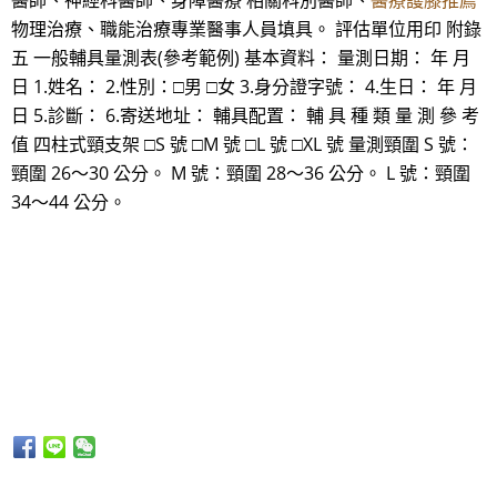
醫師、神經科醫師、身障醫療 相關科別醫師、
醫療護膝推薦
物理治療、職能治療專業醫事人員填具。 評估單位用印 附錄
五 一般輔具量測表(參考範例) 基本資料： 量測日期： 年 月
日 1.姓名： 2.性別：□男 □女 3.身分證字號： 4.生日： 年 月
日 5.診斷： 6.寄送地址： 輔具配置： 輔 具 種 類 量 測 參 考
值 四柱式頸支架 □S 號 □M 號 □L 號 □XL 號 量測頸圍 S 號：
頸圍 26～30 公分。 M 號：頸圍 28～36 公分。 L 號：頸圍
34～44 公分。