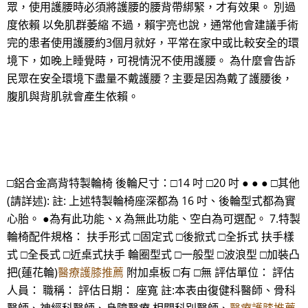
眾，使用護腰時必須將護腰的腰背帶綁緊，才有效果。 別過
度依賴 以免肌群萎縮 不過，賴宇亮也說，通常他會建議手術
完的患者使用護腰約3個月就好，平常在家中或比較安全的環
境下，如晚上睡覺時，可視情況不使用護腰。 為什麼會告訴
民眾在安全環境下盡量不戴護腰？主要是因為戴了護腰後，
腹肌與背肌就會產生依賴。
□鋁合金高背特製輪椅 後輪尺寸：□14 吋 □20 吋 ● ● ● □其他
(請詳述): 註: 上述特製輪椅座深都為 16 吋、後輪型式都為實
心胎。 ●為有此功能、x 為無此功能、空白為可選配。 7.特製
輪椅配件規格： 扶手形式 □固定式 □後掀式 □全拆式 扶手樣
式 □全長式 □近桌式扶手 輪圈型式 □一般型 □波浪型 □加裝凸
把(蓮花輪)
醫療護膝推薦
附加桌板 □有 □無 評估單位： 評估
人員： 職稱： 評估日期： 座寬 註:本表由復健科醫師、骨科