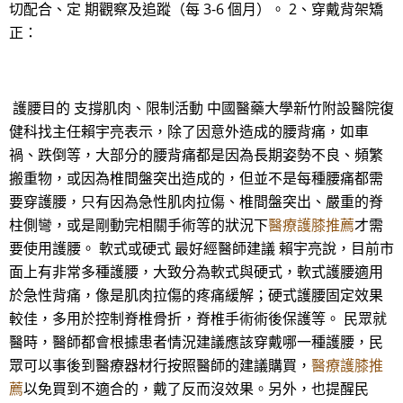
切配合、定 期觀察及追蹤（每 3-6 個月）。 2、穿戴背架矯
正：
護腰目的 支撐肌肉、限制活動 中國醫藥大學新竹附設醫院復
健科找主任賴宇亮表示，除了因意外造成的腰背痛，如車
禍、跌倒等，大部分的腰背痛都是因為長期姿勢不良、頻繁
搬重物，或因為椎間盤突出造成的，但並不是每種腰痛都需
要穿護腰，只有因為急性肌肉拉傷、椎間盤突出、嚴重的脊
柱側彎，或是剛動完相關手術等的狀況下
醫療護膝推薦
才需
要使用護腰。 軟式或硬式 最好經醫師建議 賴宇亮說，目前市
面上有非常多種護腰，大致分為軟式與硬式，軟式護腰適用
於急性背痛，像是肌肉拉傷的疼痛緩解；硬式護腰固定效果
較佳，多用於控制脊椎骨折，脊椎手術術後保護等。 民眾就
醫時，醫師都會根據患者情況建議應該穿戴哪一種護腰，民
眾可以事後到醫療器材行按照醫師的建議購買，
醫療護膝推
薦
以免買到不適合的，戴了反而沒效果。另外，也提醒民