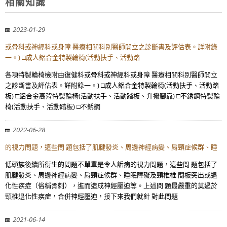
相關知識
2023-01-29
或骨科或神經科或身障 醫療相關科別醫師開立之診斷書及評估表。詳附錄
一。) □成人鋁合金特製輪椅(活動扶手、活動踏
各項特製輪椅檢附由復健科或骨科或神經科或身障 醫療相關科別醫師開立
之診斷書及評估表。詳附錄一。) □成人鋁合金特製輪椅(活動扶手、活動踏
板) □鋁合金高背特製輪椅(活動扶手、活動踏板、升撥腳靠) □不銹鋼特製輪
椅(活動扶手、活動踏板) □不銹鋼
2022-06-28
的視力問題，這些問 題包括了肌腱發炎、周邊神經病變、肩頸症候群、睡
低頭族後續所衍生的問題不單單是令人詬病的視力問題，這些問 題包括了
肌腱發炎、周邊神經病變、肩頸症候群、睡眠障礙及頸椎椎 間板突出或退
化性疾症（俗稱骨刺），進而造成神經壓迫等。上述問 題最嚴重的莫過於
頸椎退化性疾症，合併神經壓迫，接下來我們就針 對此問題
2021-06-14