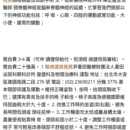
推薦
頸椎病變及微創手術 文‧壢新醫院神經外科 陳宏龍主治
醫師 頸脊髓神經是腦幹脊髓神經的延續，它掌管我們頸部以
下的神經功能包括：呼 吸、心跳、四肢的運動感覺功能、大
小便、腸胃的蠕動；
需自費 3-4 萬（可申 讀健保給付，但須經 過健保局審核）。
需自費二十幾萬。 1
醫療護膝推薦
尹書田醫療財團法人書田
泌尿科眼科診所 復健科及物理治療科 謹製 地址：台北市大安
區建國南路二段 276 號 電話：(02) 23690211 分機 3776 基
本頸部保護及運動 ¤ 維持正確姿勢 1. 坐時，抬頭挺胸收下
巴；選擇有靠背及扶手的椅 子較佳。椅子高度為使髖關節維
持屈曲稍大於九 十度。 2. 改進工作時的坐姿(如右圖)，避免
長時間低頭或 頭往前伸。 3. 工作檯面勿太低或離身體太遠，
盡量使背貼靠椅 背、頭部前屈小於二十度。調整工作檯面或
椅子 常可輕易改善頸部不舒服症狀。 4. 避免工作時頸部過度