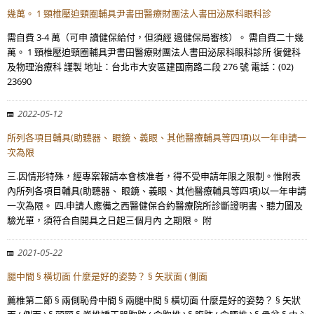
幾萬。 1 頸椎壓迫頸圈輔具尹書田醫療財團法人書田泌尿科眼科診
需自費 3-4 萬（可申 讀健保給付，但須經 過健保局審核）。 需自費二十幾
萬。 1 頸椎壓迫頸圈輔具尹書田醫療財團法人書田泌尿科眼科診所 復健科
及物理治療科 謹製 地址：台北市大安區建國南路二段 276 號 電話：(02)
23690
2022-05-12
所列各項目輔具(助聽器、 眼鏡、義眼、其他醫療輔具等四項)以一年申請一
次為限
三.因情形特殊，經專案報請本會核准者，得不受申請年限之限制。惟附表
內所列各項目輔具(助聽器、 眼鏡、義眼、其他醫療輔具等四項)以一年申請
一次為限。 四.申請人應備之西醫健保合約醫療院所診斷證明書、聽力圖及
驗光單，須符合自開具之日起三個月內 之期限。 附
2021-05-22
腿中間 § 橫切面 什麼是好的姿勢？ § 矢狀面 ( 側面
薦椎第二節 § 兩側恥骨中間 § 兩腿中間 § 橫切面 什麼是好的姿勢？ § 矢狀