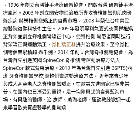
。1996 年創立台灣徒手治療研習協會，開啟台灣 研習徒手治
療風潮。2003 年創立國安物理治療所專攻脊椎側彎與肌肉骨
骼疾病 與脊椎側彎矯正的自費市場。 2008 年榮任台中榮民
總醫院復健科技術主任。 2009 年發明專利氣囊式夜間脊椎矯
正背架並創立脊椎側彎矯正中心，使脊椎側 彎患者同時進行
背架矯正與運動矯正，
脊椎矯正器
提升治療效果，至今脊椎
側彎個案累積超 過千例。2014 年創立台灣脊椎側彎協會，為
台灣首先引進英國 SpineCor 脊椎側 彎運動治療方法與
SpineCor 軟式背架治療。2019 年為台灣首先引進 BSPTS(西
班 牙脊椎側彎學校)脊椎側彎運動治療方法。 近年來青少年
與成人甚至老人之脊椎側彎矯正，在歐美先進國家已經非常
普。在國內也日漸受到重視，是一塊剛興起的自費藍海市
場，有興趣的醫師、治 療師、瑜珈老師、運動教練歡迎一起
來學習歐美實證醫學的側彎矯