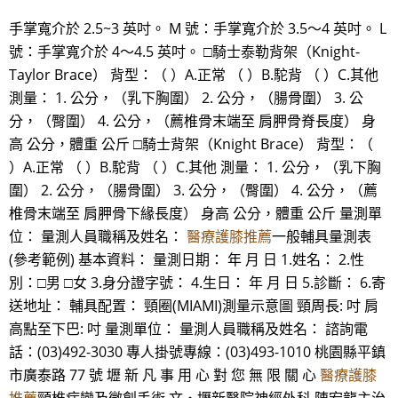
手掌寬介於 2.5~3 英吋。 M 號：手掌寬介於 3.5～4 英吋。 L
號：手掌寬介於 4～4.5 英吋。 □騎士泰勒背架（Knight-
Taylor Brace） 背型：（ ）A.正常 （ ）B.駝背 （ ）C.其他
測量： 1. 公分，（乳下胸圍） 2. 公分，（腸骨圍） 3. 公
分，（臀圍） 4. 公分，（薦椎骨末端至 肩胛骨脊長度） 身
高 公分，體重 公斤 □騎士背架（Knight Brace） 背型：（
）A.正常 （ ）B.駝背 （ ）C.其他 測量： 1. 公分，（乳下胸
圍） 2. 公分，（腸骨圍） 3. 公分，（臀圍） 4. 公分，（薦
椎骨末端至 肩胛骨下緣長度） 身高 公分，體重 公斤 量測單
位： 量測人員職稱及姓名：
醫療護膝推薦
一般輔具量測表
(參考範例) 基本資料： 量測日期： 年 月 日 1.姓名： 2.性
別：□男 □女 3.身分證字號： 4.生日： 年 月 日 5.診斷： 6.寄
送地址： 輔具配置： 頸圈(MIAMI)測量示意圖 頸周長: 吋 肩
高點至下巴: 吋 量測單位： 量測人員職稱及姓名： 諮詢電
話：(03)492-3030 專人掛號專線：(03)493-1010 桃園縣平鎮
市廣泰路 77 號 壢 新 凡 事 用 心 對 您 無 限 關 心
醫療護膝