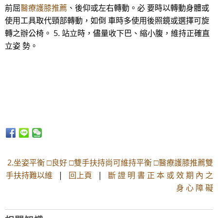
前屈
醫療護膝推薦
、後仰或左右轉動。必 要時以轉動身體或
使用工具取代頸部轉動，如倒 車時多使用後照鏡或選擇可旋
轉之辦公椅。 5. 站立時，儘量收下巴、縮小腹，維持正確直
立姿 勢。
2.坐姿平衡 □良好 □雙手扶持尚可維持平衡 □醫療護膝推薦雙
手扶持難以維
|
回上頁
|
斷 證 明 書 正 本 或 效 期 內 之
身 心 障 礙