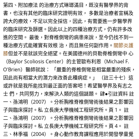
第四、附加療法 的治療方式琳瑯滿目，既沒有醫學界的背
書，也沒有其他的臨床研究證明有效， 多數是治療者宣稱及
誇大的療效，不足以完全採信，因此，有需要進一步醫學界
的臨床研究及篩選。因此以上的四種治療方式，仍有許多改
進的空間。 最後，對脊椎側彎的病患來說，至今仍找不到一
種治療方式能確實有效根 治，而且無任何副作用。
關節炎護
膝
但並不是就該完全絕望。在美國德州的貝勒脊椎側彎中 心
（Baylor Scoliosis Center）的主管歐布利恩（Michael F.
O'Brien）醫師就說： 「嚴重的脊椎側彎是相當嚴重的殘疾，
因此尚有相當大的潛力來改善此種病症。」 （註三十七）這
或許就是我所能找到最正面的答案吧！希望醫學界及有志之
士 們，共同努力，來解決人類的這個謎題。 肆●引註資料 註
一、孫鴻明（2007）。分析胸椎脊椎側彎術後結果之影響因
子與臨床探討。私 立長庚大學機械工程研究所。頁 1。 註
二、孫鴻明（2007）。分析胸椎脊椎側彎術後結果之影響因
子與臨床探討。私 立長庚大學機械工程研究所。頁 4。 註
三、林季福（2004）。身心動作教育課程應用於開發學童覺