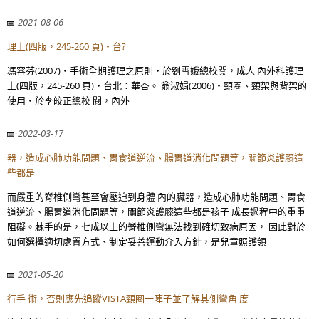
2021-08-06
理上(四版，245-260 頁)‧台?
馮容芬(2007)‧手術全期護理之原則‧於劉雪娥總校閱，成人 內外科護理
上(四版，245-260 頁)‧台北：華杏。 翁淑娟(2006)‧頸圈、頸架與背架的
使用‧於李皎正總校 閱，內外
2022-03-17
器，造成心肺功能問題、胃食道逆流、腸胃道消化問題等，關節炎護膝這
些都是
而嚴重的脊椎側彎甚至會壓迫到身體 內的臟器，造成心肺功能問題、胃食
道逆流、腸胃道消化問題等，關節炎護膝這些都是孩子 成長過程中的重重
阻礙。棘手的是，七成以上的脊椎側彎無法找到確切致病原因， 因此對於
如何選擇適切處置方式、制定妥善運動介入方針，是兒童照護領
2021-05-20
行手 術，否則應先追蹤VISTA頸圈一陣子並了解其側彎角 度