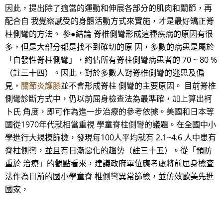
因此，提出除了適當的運動和伸展各部分的肌肉和關節，再
配合自 我覺察感受的身體活動方式來實施，才是最好矯正脊
柱側彎的方法。 參●結論 脊椎側彎形成這種疾病的原因有很
多，但是大部分都是找不到確切的原 因，多數的病患是屬於
「自發性脊柱側彎」，約佔所有脊柱側彎病患者的 70 ~ 80 %
（註三十四）。因此，對於多數人對脊椎側彎的迷思及偏
見，
關節炎護膝
並不會形成脊柱 側彎的主要原因。 目前脊椎
側彎診斷方式中，仍以前屈身檢查法為最準確，加上算出柯
卜氏 角度，即可作為進一步治療的參考依據。美國和日本等
國從1970年代就相當重視 學童脊柱側彎的議題。在全國中小
學進行大規模篩檢，發現每100人平均就有 2.1~4.6 人中患有
脊柱側彎，並且有日漸惡化的趨勢（註三十五）。從「預防
重於 治療」的觀點看來，建議政府單位應考慮將前屈身檢查
法作為目前的國小學童脊 椎側彎異常篩檢，並仿效歐美先進
國家，