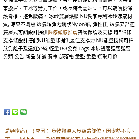
受傷或手術需要穿戴護腰，有些民眾聽信坊間流傳，認為從
事搬運、工地等勞力工作，或長時間需站立，可以戴護腰保
護脊椎、避免腰痛。 冰紗雙層護腰 NU獨家專利冰紗涼感材
質, 涼爽不悶熱 透氣超彈力網狀Nylon布, 彈性佳, 透氣又舒適
雙層式可調設計提供
醫療護膝推薦
雙層保護及支撐 背部6條
支撐條設計搭配NU能量條提供最佳支撐力 NU能量技術可釋
放負離子及遠紅外線 輕量183公克 Tags:冰紗雙層護腰護腰
分類 公告 新品 知識 賽事 部落格 彙整 彙整 選取月份
肩頸疼痛 (一) 成因： 貨物搬運人員頸肩部位，因姿勢不良、