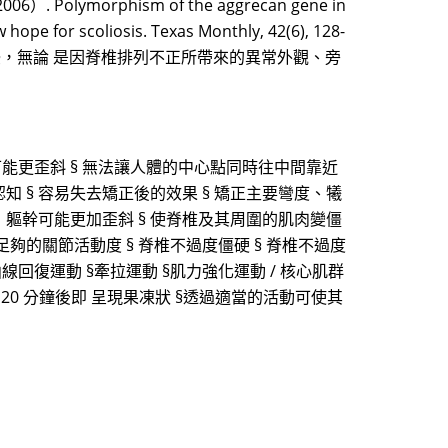
2006）. Polymorphism of the aggrecan gene in
hope for scoliosis. Texas Monthly, 42(6), 128-
擾，無論 是因脊椎排列不正所帶來的異常外觀、旁
可能更歪斜 § 無法讓人體的中心點同時往中間靠近
知 § 容易失去矯正後的效果 § 矯正主要彎度、犧
，軀幹可能更加歪斜 § 使脊椎及其周圍的肌肉變僵
 足夠的關節活動度 § 脊椎不過度僵硬 § 脊椎不過度
曲線回復運動 §牽拉運動 §肌力強化運動 / 核心肌群
約 20 分鐘後即 呈現果凍狀 §透過適當的活動可使其