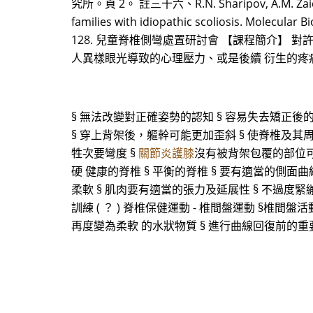
究所。頁 2。 註三十六、R.N. Sharipov, A.M. Zaidman, 
families with idiopathic scoliosis. Molecular
128. 兒童脊椎側彎處置研討會 【課程簡介】
人異樣眼光導致的心理壓力、或是後續 衍生的疼
§ 無法改變對正確姿勢的認知 § 容易失去矯正後
§ 穿上背架後，軀幹可能更加歪斜 § 使脊椎及其
牲次要彎度 §
關節炎護膝
沒有被背架包覆的部位可
硬 健康的脊椎 § 平衡的脊椎 § 要有適當的側面曲
柔軟 § 肌肉要有適當的張力及延展性 § 不過度緊繃
訓練 ( ？ ) 脊椎保健運動 - 椎間盤運動 §椎
再度變為柔軟 的水狀物質 § 進行曲線回復前的重