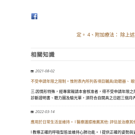
定。 4、附加療法： 除
相關知識
2021-08-02
不受申請年限之限制。惟附表內所列各項目輔具(助聽器、 眼
三.因情形特殊，經專案報請本會核准者，得不受申請年限之
診斷證明書、聽力圖及驗光單，須符合自開具之日起三個月內
2022-03-14
應用於日常生活並維持。 l 醫療護膝推薦其他: 評估並治療其
l 教導正確的呼吸型態並維持心肺功能。 l 提供正確的姿勢