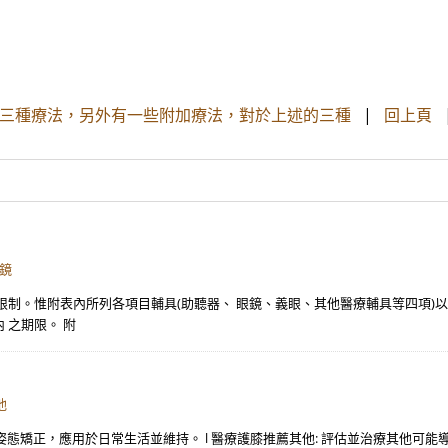
上述三種療法，另外有一些附加療法，對於上述的三種
|
回上頁
鏡
限制。惟附表內所列各項目輔具(助聽器、 眼鏡、義眼、其他醫療輔具等四項)以
 之期限。 附
他
與姿態矯正，應用於日常生活並維持。 l 醫療護膝推薦其他: 評估並治療其他可能