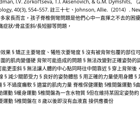
I.V. Zorkol’tseva, T.I. Aksenovich, & G.M. Dymshits, （
 Biology, 40(3), 554–557. 註三十七、Johnson, Allie.（2014）. New 
 對許多家長而言，孩子脊椎側彎問題是他們心中一直揮之不去的困
痛症狀/骨盆歪斜/長短腳等問題，
的效果 § 矯正主要彎度、犧牲次要彎度 § 沒有被背架包覆的部位
周圍的肌肉變僵硬 背架可能造成的問題 § 無法改變對正確姿勢的認
能更歪斜 § 無法讓人體的中心點同時往中間靠近 § 穿上背架後
線 § 減少關節受力 § 良好的姿勢體態 § 用正確的力量使用身體 §
 § 不過度癱軟 § 適當的肌肉力量 脊椎保健運動 §椎間盤運動 §
間盤活動運動 §暖身運動 §椎間盤為一含水物質 §但在維持某固定姿勢
要運動 §椎間盤在 8 歲以後即沒有血液直 接供應養份