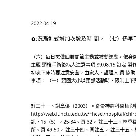
2022-04-19
;況漸進式增加次數及時 間。 （七）儘
（六）每日需做四肢關節主動或被動運動，依身體狀
主題 頸椎手術後病人注意事項 89.08.15 訂定 
初次下床時要注意安全，由家人、護理人 員 協助
事項： （一）頸圈大小以頸部活動時，限制上下
註三十一、謝章優（2003）。脊骨神經科醫師與物理治
http://web.it.nctu.edu.tw/~hcsci/
訊，15（5），25-34。頁 32。 註三十三
所。頁 49-50。 註三十四、同註五。 註三