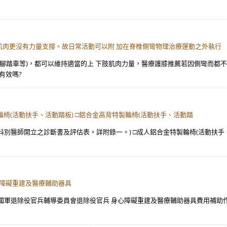
肌肉更沒有力量支撐。故日常活動可以附 加在脊椎側彎物理治療運動之外執行
騎腳踏車等)，都可以維持適當的上 下肢肌肉力量，醫療護膝推薦若因側彎而都
有效嗎?
椅(活動扶手、活動踏板) □鋁合金高背特製輪椅(活動扶手、活動踏
別醫師開立之診斷書及評估表。詳附錄一。) □成人鋁合金特製輪椅(活動扶手、
心障礙重建及醫療輔助器具
軍退除役官兵輔導委員會退除役官兵 身心障礙重建及醫療輔助器具費用補助作業要點