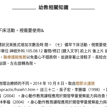
幼教相關知識
早下床活動，視需要使用&
況漸進式增加次數及時 間。 （七）儘早下床活動，視需要使用輪椅
製作單位 神經外科 105.08.12 審閱/修訂 [鍵入文字] 前上片
，
醫療護腕推薦
以免重心不穩跌倒，並請穿著止滑鞋子、長短合宜
點頭、左右旋轉為限。
療師的不同。2014 年 10 月 8 日，取自
關節炎護膝
hospital/chiropractic/hsieh1.htm。 註三十二、吳子宏、
、林季福（2004）。身心動作教育課程應用於開發學童覺察能力與
十五、林季福（2004）。身心動作教育課程應用於開發學童覺察能