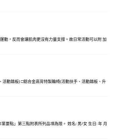
不運動，反而會讓肌肉更沒有力量支撐。故日常活動可以附 加
活動踏板) □鋁合金高背特製輪椅(活動扶手、活動踏板、升
」第三點附表所列品項為限。 姓名: 男/女 生日: 年 月