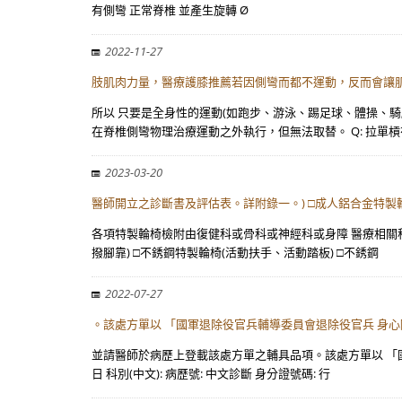
有側彎 正常脊椎 並產生旋轉 Ø
2022-11-27
肢肌肉力量，醫療護膝推薦若因側彎而都不運動，反而會讓
所以 只要是全身性的運動(如跑步、游泳、踢足球、體操、
在脊椎側彎物理治療運動之外執行，但無法取替。 Q: 拉單槓
2023-03-20
醫師開立之診斷書及評估表。詳附錄一。) □成人鋁合金特製輪
各項特製輪椅檢附由復健科或骨科或神經科或身障 醫療相關科
撥腳靠) □不銹鋼特製輪椅(活動扶手、活動踏板) □不銹鋼
2022-07-27
。該處方單以 「國軍退除役官兵輔導委員會退除役官兵 身
並請醫師於病歷上登載該處方單之輔具品項。該處方單以 「國
日 科別(中文): 病歷號: 中文診斷 身分證號碼: 行