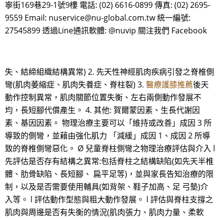
寧街169巷29-1號9樓 電話: (02) 6616-0899 傳真: (02) 2695-
9559 Email: nuservice@nu-global.com.tw 統一編號:
27545899 透過Line通訊軟體: @nuvip 關注我們 Facebook
失、結締組織結構異常) 2. 先天性神經肌肉疾病引發之脊椎側
彎(肌肉萎縮症、肌肉失養症、脊柱裂) 3.
醫療護膝推薦
後天
動作控制異常，肌肉關節位置失衡、左右兩側動作發展不
均，長短腳代償產生。 4. 其他: 賀爾蒙因素、生長代謝因
素、基因因素。 物理治療主要可以「維持或改善」成因 3 所
導致的側彎，並藉由強化肌力 「減緩」成因 1、成因 2 所導
致的脊椎側彎惡化。 Ø 兒童脊柱側彎之物理治療評估與介入 l
先評估是否存有結構之異常:包括脊柱之結構缺陷(如先天半椎
體、肋骨缺陷、長短腳、 扁平足等)，並與家長告知治療的限
制，以及是否需要使用輔具(如背架、鞋子加高、足 弓墊)介
入等。 l 評估動作型態與粗大動作發展。 l 評估與脊柱支撐之
肌肉與周邊是否有失衡的情況(肌肉張力、肌肉力量、柔軟