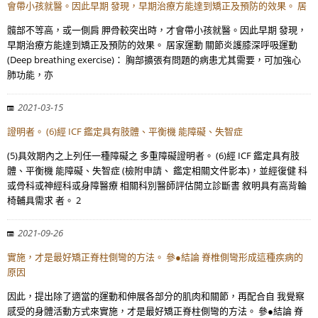
會帶小孩就醫。因此早期 發現，早期治療方能達到矯正及預防的效果。 居
髖部不等高，或一側肩 胛骨較突出時，才會帶小孩就醫。因此早期 發現，
早期治療方能達到矯正及預防的效果。 居家運動 關節炎護膝深呼吸運動
(Deep breathing exercise)： 胸部擴張有問題的病患尤其需要，可加強心
肺功能，亦
2021-03-15
證明者。 (6)經 ICF 鑑定具有肢體、平衡機 能障礙、失智症
(5)具效期內之上列任一種障礙之 多重障礙證明者。 (6)經 ICF 鑑定具有肢
體、平衡機 能障礙、失智症 (檢附申請、 鑑定相關文件影本)，並經復健 科
或骨科或神經科或身障醫療 相關科別醫師評估開立診斷書 敘明具有高背輪
椅輔具需求 者。 2
2021-09-26
實施，才是最好矯正脊柱側彎的方法。 參●結論 脊椎側彎形成這種疾病的
原因
因此，提出除了適當的運動和伸展各部分的肌肉和關節，再配合自 我覺察
感受的身體活動方式來實施，才是最好矯正脊柱側彎的方法。 參●結論 脊