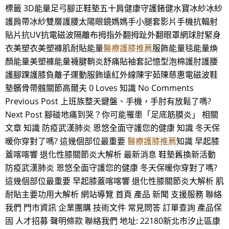
標籤 3D能量足弓腳正鞋墊五十肩健康守護鍺健水寶冰紗冰紗
護肩帶冰紗雙層護腰太陽眼鏡媽媽手小腿套影片手機抗輻射
貼片抗UV抗電磁波隔離布拇指外翻拇趾外翻眼罩網球肘緊身
衣美塑衣美塑褲肌耐貼能量
醫療護膝推薦
服飾能量毯能量煥
顏能量美塑褲能量襪腱鞘炎舒痛貼袖套記憶型泡棉護肘護腰
護腳踝護膝負離子運動服飾遠紅外線陳宇茹陳慈惠電磁波鞋
墊髕骨帶髖關節高爾夫 0 Loves 知識 No Comments
Previous Post 上班族整天鍵盤、手機，手肘有放鬆了嗎?
Next Post 腳碰地痛到哭？你可能罹患「足底筋膜炎」 相關
文章 知識 防疫武漢肺炎 恩悠全面守護您的健康 知識 冬天保
暖你穿對了嗎? 這幾個部位最重要
醫療護膝推薦
知識 早起膝
蓋喀喀響 退化性膝關節炎大解析 最新消息 鞋墊舊換新活動
防疫武漢肺炎 恩悠全面守護您的健康 冬天保暖你穿對了嗎?
這幾個部位最重要 早起膝蓋喀喀響 退化性膝關節炎大解析 肌
耐貼主要功用大解析 網站導覽 首頁 產品 新聞 支援服務 聯絡
我們 門市資訊 企業團購 技術文件 常見問答 訂單查詢 產品保
固 人才招募 聲明條款 聯絡我們 地址: 22180新北市汐止區康