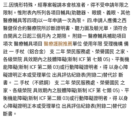
三.因情形特殊，經專案報請本會核准者，得不受申請年限之
限制。惟附表內所列各項目輔具(助聽器、 眼鏡、義眼、其他
醫療輔具等四項)以一年申請一次為限。 四.申請人應備之西
醫健保合約醫療院所診斷證明書、聽力圖及驗光單，須符合
自開具之日起三個月內 之期限。 附錄一 醫療輔具補助項目
項次 醫療輔具項目
醫療護腕推薦
單位 使用年限 受理機構 備
註 一 手杖（鋁合金） 支 二年 榮民服務處、榮譽國民 之家、
各級榮院 具效期內之肢體障礙(新制 ICF 第 七類 05)、平衡機
能障礙(新制 ICF 第二類 03)或行動障礙證明者，得 以身心障
礙證明正本或受理單位 出具評估紀錄表(附錄二)替代診 斷
書。 二 手杖（不銹鋼） 支 二年 榮民服務處、榮譽國民 之
家、各級榮院 具效期內之肢體障礙(新制 ICF 第 七類 05)、平
衡機能障礙(新制 ICF 第二類 03)或行動障礙證明者，得 以身
心障礙證明正本或受理單位 出具評估紀錄表(附錄二)替代診
斷書。