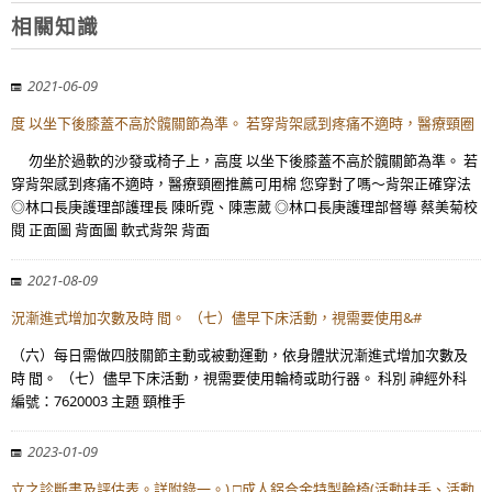
相關知識
2021-06-09
度 以坐下後膝蓋不高於髖關節為準。 若穿背架感到疼痛不適時，醫療頸圈
勿坐於過軟的沙發或椅子上，高度 以坐下後膝蓋不高於髖關節為準。 若
穿背架感到疼痛不適時，醫療頸圈推薦可用棉 您穿對了嗎～背架正確穿法
◎林口長庚護理部護理長 陳昕霓、陳憲葳 ◎林口長庚護理部督導 蔡美菊校
閱 正面圖 背面圖 軟式背架 背面
2021-08-09
況漸進式增加次數及時 間。 （七）儘早下床活動，視需要使用&#
（六）每日需做四肢關節主動或被動運動，依身體狀況漸進式增加次數及
時 間。 （七）儘早下床活動，視需要使用輪椅或助行器。 科別 神經外科
編號：7620003 主題 頸椎手
2023-01-09
立之診斷書及評估表。詳附錄一。) □成人鋁合金特製輪椅(活動扶手、活動