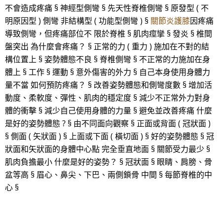
不會造成疼痛 § 神經型側彎 § 先天性脊椎側彎 § 原發型 ( 不
明原因型 ) 側彎 非結構型 ( 功能型側彎 ) §
關節炎護膝
因疼痛
導致側彎，但疼痛部位不 限於脊椎 § 肌肉痙攣 § 發炎 § 椎間
盤突出 為什麼會疼痛？ § 正常的力 ( 重力 ) 施加在不對的結
構位置上 § 姿勢體態不良 § 脊椎側彎 § 不正常的力施加在身
體上 § 工作 § 運動 § 意外傷害的外力 § 自己本身使用身體力
量不當 如何預防疼痛？ § 改善姿勢體態和側彎度數 § 增加活
動度、柔軟度、彈性、肌肉的穩定度 § 減少不正常外力對身
體的衝擊 § 減少自己使用身體的力量 § 避免並改善疼痛 什麼
是好的姿勢體態 ? § 由不同面向觀察 § 正面或背面 ( 冠狀面 )
§ 側面 ( 矢狀面 ) § 上面或下面 ( 橫切面 ) § 好的姿勢體態 § 冠
狀面和矢狀面的身體中心點 完全垂直地面 § 關節受力最少 §
肌肉負擔最小 什麼是好的姿勢？ § 冠狀面 § 眼睛、肩膀、骨
盆等高 § 眉心、鼻尖、下巴、兩側鎖骨 中間 § 每節脊椎的中
心 §