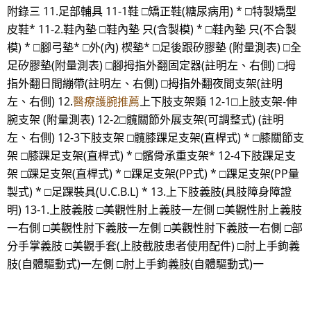
附錄三 11.足部輔具 11-1鞋 □矯正鞋(糖尿病用) * □特製矯型
皮鞋* 11-2.鞋內墊 □鞋內墊 只(含製模) * □鞋內墊 只(不合製
模) * □腳弓墊* □外(內) 楔墊* □足後跟矽膠墊 (附量測表) □全
足矽膠墊(附量測表) □腳拇指外翻固定器(註明左、右側) □拇
指外翻日間繃帶(註明左、右側) □拇指外翻夜間支架(註明
左、右側) 12.
醫療護腕推薦
上下肢支架類 12-1□上肢支架-伸
腕支架 (附量測表) 12-2□髖關節外展支架(可調整式) (註明
左、右側) 12-3下肢支架 □髖膝踝足支架(直桿式) * □膝關節支
架 □膝踝足支架(直桿式) * □髕骨承重支架* 12-4下肢踝足支
架 □踝足支架(直桿式) * □踝足支架(PP式) * □踝足支架(PP量
製式) * □足踝裝具(U.C.B.L) * 13.上下肢義肢(具肢障身障證
明) 13-1.上肢義肢 □美觀性肘上義肢一左側 □美觀性肘上義肢
一右側 □美觀性肘下義肢一左側 □美觀性肘下義肢一右側 □部
分手掌義肢 □美觀手套(上肢截肢患者使用配件) □肘上手鉤義
肢(自體驅動式)一左側 □肘上手鉤義肢(自體驅動式)一