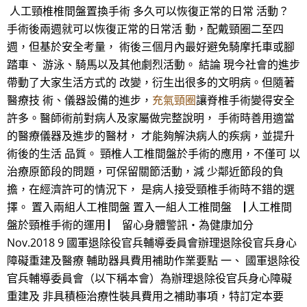
人工頸椎椎間盤置換手術 多久可以恢復正常的日常 活動？
手術後兩週就可以恢復正常的日常活 動，配戴頸圈二至四
週，但基於安全考量， 術後三個月內最好避免騎摩托車或腳
踏車、 游泳、騎馬以及其他劇烈活動。 結論 現今社會的進步
帶動了大家生活方式的 改變，衍生出很多的文明病。但隨著
醫療技 術、儀器設備的進步，
充氣頸圈
讓脊椎手術變得安全
許多。醫師術前對病人及家屬做完整說明， 手術時善用適當
的醫療儀器及進步的醫材， 才能夠解決病人的疾病，並提升
術後的生活 品質。 頸椎人工椎間盤於手術的應用，不僅可 以
治療原節段的問題，可保留關節活動，減 少鄰近節段的負
擔，在經濟許可的情況下， 是病人接受頸椎手術時不錯的選
擇。 置入兩組人工椎間盤 置入一組人工椎間盤 ▕ 人工椎間
盤於頸椎手術的運用 ▏ 留心身體警訊‧為健康加分
Nov.2018 9 國軍退除役官兵輔導委員會辦理退除役官兵身心
障礙重建及醫療 輔助器具費用補助作業要點 一、 國軍退除役
官兵輔導委員會（以下稱本會）為辦理退除役官兵身心障礙
重建及 非具積極治療性裝具費用之補助事項，特訂定本要