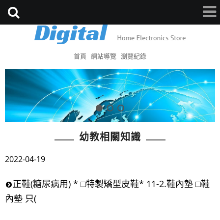
首頁
網站導覽
瀏覽紀錄
幼教相關知識
2022-04-19
正鞋(糖尿病用) * □特製矯型皮鞋* 11-2.鞋內墊 □鞋
內墊 只(