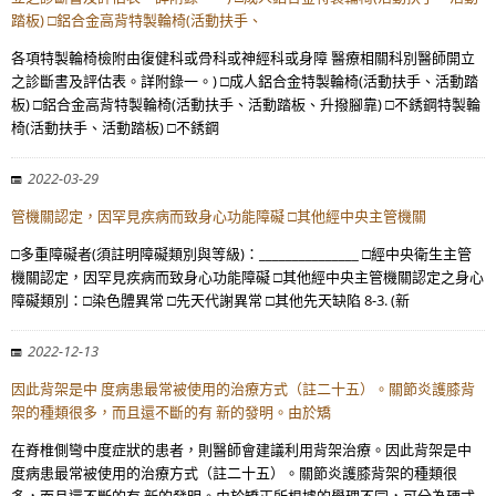
踏板) □鋁合金高背特製輪椅(活動扶手、
各項特製輪椅檢附由復健科或骨科或神經科或身障 醫療相關科別醫師開立
之診斷書及評估表。詳附錄一。) □成人鋁合金特製輪椅(活動扶手、活動踏
板) □鋁合金高背特製輪椅(活動扶手、活動踏板、升撥腳靠) □不銹鋼特製輪
椅(活動扶手、活動踏板) □不銹鋼
2022-03-29
管機關認定，因罕見疾病而致身心功能障礙 □其他經中央主管機關
□多重障礙者(須註明障礙類別與等級)：_______________ □經中央衛生主管
機關認定，因罕見疾病而致身心功能障礙 □其他經中央主管機關認定之身心
障礙類別：□染色體異常 □先天代謝異常 □其他先天缺陷 8-3. (新
2022-12-13
因此背架是中 度病患最常被使用的治療方式（註二十五）。關節炎護膝背
架的種類很多，而且還不斷的有 新的發明。由於矯
在脊椎側彎中度症狀的患者，則醫師會建議利用背架治療。因此背架是中
度病患最常被使用的治療方式（註二十五）。關節炎護膝背架的種類很