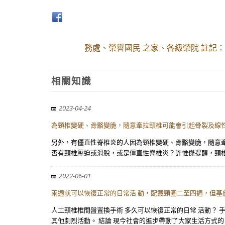
務處、榮譽國民 之家、各級榮院 註記
相關知識
2023-04-24
為頸椎變硬、骨骼變脆，隨意牽拉頸椎可能會引起骨裂及線
另外，有僵直性脊椎炎的人因為頸椎變硬、骨骼變脆，隨意
否有頸椎壓迫或滑脫，或是僵直性脊椎炎？許惟傑提醒，頸
2022-06-01
兩週就可以恢復正常的日常活 動，配戴頸圈二至四週，但基
人工頸椎椎間盤置換手術 多久可以恢復正常的日常 活動？ 
其他劇烈活動。 結論 現今社會的進步帶動了大家生活方式的