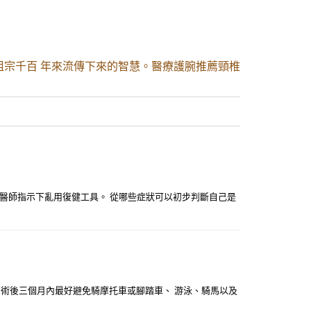
祖宗千百 年來流傳下來的智慧。醫療護腕推薦頸椎
醫師指示下亂用復健工具。 從哪些症狀可以初步判斷自己是
 術後三個月內最好避免騎摩托車或腳踏車、 游泳、騎馬以及