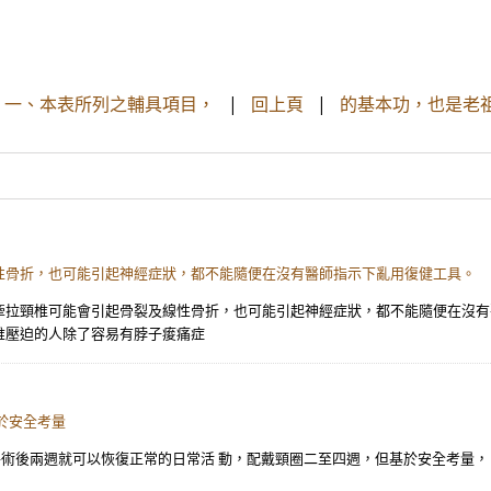
： 一、本表所列之輔具項目，
|
回上頁
|
的基本功，也是老
性骨折，也可能引起神經症狀，都不能隨便在沒有醫師指示下亂用復健工具。
牽拉頸椎可能會引起骨裂及線性骨折，也可能引起神經症狀，都不能隨便在沒有
椎壓迫的人除了容易有脖子痠痛症
於安全考量
手術後兩週就可以恢復正常的日常活 動，配戴頸圈二至四週，但基於安全考量，