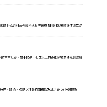
，並經復健 科或骨科或神經科或身障醫療 相關科別醫師評估開立診
中的重重阻礙。棘手的是，七成以上的脊椎側彎無法找到確切
神經、肌 肉、骨骼之移動相關構造及其功 能 05 肢體障礙