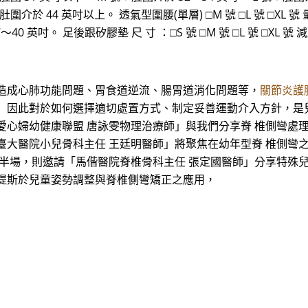
：肚圍介於 44 英吋以上。 透氣型圍腰(單層) □M 號 □L 號 □XL 
40 英吋。 足後跟矽膠墊 尺 寸 ：□S 號 □M 號 □L 號 □XL 號
，造成心肺功能問題、胃食道逆流、腸胃道消化問題等，
關節炎護
 因此對於如何選擇適切處置方式、制定妥善運動介入方針，是
愛心婦幼健康聯盟 唐詠雯物理治療師」與我們分享脊 椎側彎處
臺大醫院小兒骨科主任 王廷明醫師」將聚焦在幼年型脊 椎側彎
下半場，則邀請「馬偕醫院脊椎骨科主任 張定國醫師」分享特殊
提斯於兒童姿勢調整與脊椎側彎矯正之應用，