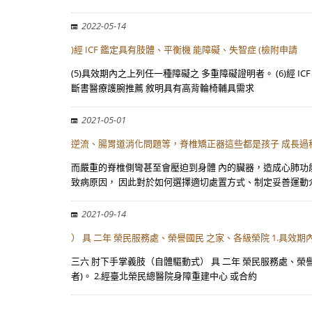
2022-05-14
)經 ICF 鑑定具有肢體、平衡機 能障礙、失智症 (檢附申請
(5)具效期內之上列任一種障礙之 多重障礙證明者。 (6)經
斷書醫療護腕推薦 敘明具有高背輪椅輔具需求
2021-05-01
逆流、腸胃道消化問題等，脊椎矯正器這些都是孩子 成長過
而嚴重的脊椎側彎甚至會壓迫到身體 內的臟器，造成心肺功
致病原因， 因此對於如何選擇適切處置方式、制定妥善運動
2021-09-14
） 具 二年 榮民服務處、榮譽國民 之家、各級榮院 1.具效期
三六 肘下手掌義肢（自體驅動式） 具 二年 榮民服務處、榮譽
者)。 2.經臺北榮民總醫院身障重建中心 或合約