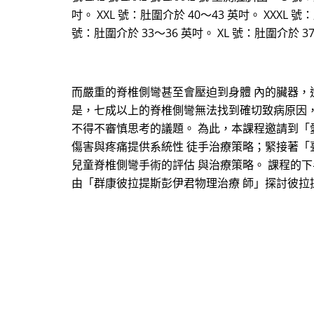
吋。 XXL 號：肚圍介於 40～43 英吋。 XXXL 號
號：肚圍介於 33～36 英吋。 XL 號：肚圍介於 37～
而嚴重的脊椎側彎甚至會壓迫到身體 內的臟器
是，七成以上的脊椎側彎無法找到確切致病原因，
不得不審慎思考的議題。 為此，本課程邀請到「
傷害與疼痛提供系統性 徒手治療策略；緊接著「
兒童脊椎側彎手術的評估 與治療策略。 課程的
由「群康彼拉提斯彭伊君物理治療 師」探討彼拉