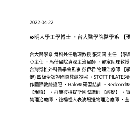
2022-04-22
明大學工學博士 ・台大醫學院醫學系 【現
台大醫學系 骨科兼任助理教授 張定國 主任 【學
心主任 ・馬偕醫院資深主治醫師 ・部定助理教授
台灣脊椎外科醫學會監事 彭伊君 物理治療師 【學歷與認證
健) 四級全認證國際教練證照 ・STOTT PILATES
作國際教練證照 ・Halo® 研習結訓 ・Redcord® 
【現職】 ・群康彼拉提斯國際講師 【經歷】 ・
物理治療師 ・鐘樓怪人表演場邊物理治療師 ・