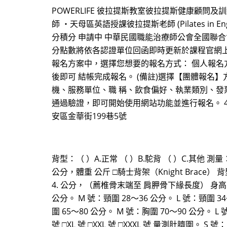
POWERLIFE 彼拉提斯教室彼拉提斯健康顧問
師 ・天母區英語授課彼拉提斯老師 (Pilates 
分積分 申請中 中華民國職能治療師公會全國聯合
分點數將依各認證單位回函即時更新於課程官網上。 【報名方式】 
報名方案中，選擇您想要的報名方式： 個人報名
後即可 結帳完成報名。 (備註)選擇【團體報名
機、服務單位、職 稱、飲食偏好、執業類別、發票形
通過驗證，即可開始使用網站功能並進行報名。 4. 
安區金華街199巷5號
背型：（ ）A.正常 （ ）B.駝背 （ ）C.其他 
公分，體重 公斤 □騎士背架（Knight Brace） 
4. 公分，（薦椎骨末端至 肩胛骨下緣長度） 身高 公分，
公分。 M 號：頸圍 28～36 公分。 L 號：頸圍 34
圍 65～80 公分。 M 號：胸圍 70～90 公分。 L 
號 □XL 號 □XXL 號 □XXXL 號 量測肚臍圍。 S