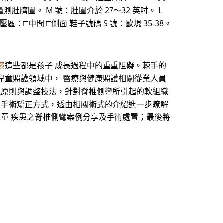
號 量測肚臍圍。 M 號：肚圍介於 27～32 英吋。 L
 減壓區：□中間 □側面 鞋子號碼 S 號：歐規 35-38。
膝
這些都是孩子 成長過程中的重重阻礙。棘手的
兒童照護領域中， 醫療與健康照護相關從業人員
理原則與調整技法，針對脊椎側彎所引起的軟組織
之手術矯正方式，透由相關術式的介紹進一步瞭解
兒童 疾患之脊椎側彎案例分享及手術處置；最後將