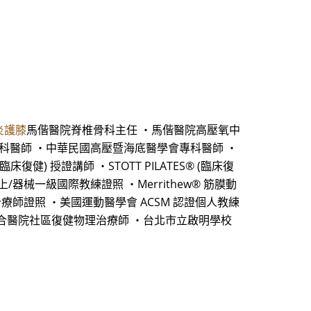
炎護膝
馬偕醫院脊椎骨科主任 ・馬偕醫院高壓氧中
專科醫師 ・中華民國高壓暨海底醫學會專科醫師 ・
健) 授證講師 ・STOTT PILATES® (臨床復
 墊上/器械一級國際教練證照 ・Merrithew® 筋膜動
ol 動作治療師證照 ・美國運動醫學會 ACSM 認證個人教練
聯合醫院社區復健物理治療師 ・台北市立啟明學校