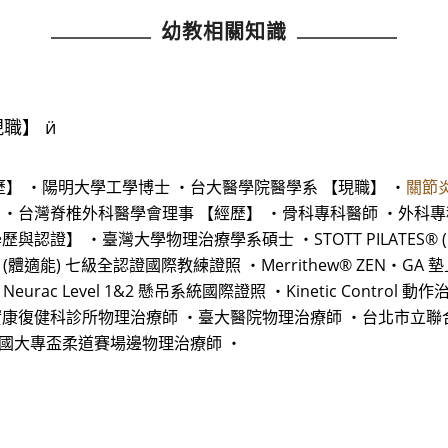
幼教相關知識
職】 ӥ
歷】 ・陽明大學工學博士 ・台大醫學院醫學系 【現職】 ・
關節
 ・台灣脊椎外科醫學會理事 【經歷】 ・骨科專科醫師 ・外科
】 ・臺灣大學物理治療學系碩士 ・STOTT PILATES® (臨床復
® (體適能) 七級全認證國際教練證照 ・Merrithew® ZEN‧GA
Neurac Level 1&2 懸吊系統國際證照 ・Kinetic Contr
實康復健科診所物理治療師 ・臺大醫院物理治療師 ・台北市立
全國大專盃柔道賽場邊物理治療師 ・