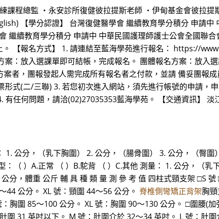
及訓練課程總監 ・永安診所復健彼拉提斯老師 ・伊甸基金會彼拉提
in English) 【學分認證】 台灣復健醫學會 繼續教育學分積分
會 繼續教育學分積分 申請中 中華民國護理師護士公會全國聯合
1. 請連結至藍海學苑進行報名： https://www.hnl.com.tw/
方案：放入選課單即可結帳，完成報名。 團體報名方案：放入選課
】方案者，團報發起人需完成所有報名者之付款，並請 備妥團報成
式(二/三聯) 3. 若您初次進入網站，須先進行帳號的申請，申
有任何問題，請洽(02)27035353藍海學苑。 【交通資訊】 淡
測量： 1. 公分，（乳下胸圍） 2. 公分，（腸骨圍） 3. 公分，（
背型：（ ）A.正常 （ ）B.駝背 （ ）C.其他 測量： 1. 公分，
體重 公斤 輔 具 種 類 量 測 參 考 值 四柱式頸支架 □S 號 □M 
～44 公分。 XL 號：頸圍 44～56 公分。
脊椎側彎矯正背架
胸頸支
號：胸圍 85～100 公分。 XL 號：胸圍 90～130 公分。 □圍腰(加強
 號：肚圍 31 英吋以下。 M 號：肚圍介於 32～34 英吋。 L 號：肚圍