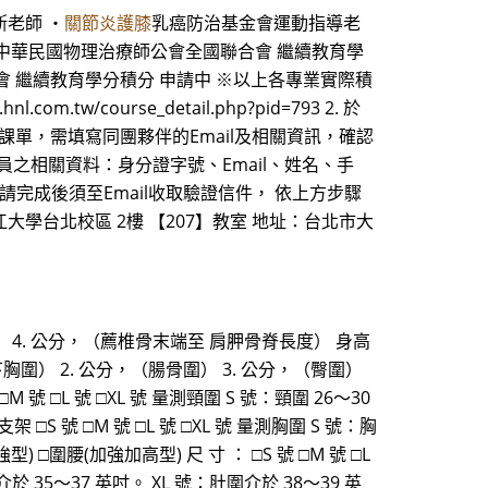
斯老師 ・
關節炎護膝
乳癌防治基金會運動指導老
 申請中 中華民國物理治療師公會全國聯合會 繼續教育學
會 繼續教育學分積分 申請中 ※以上各專業實際積
course_detail.php?pid=793 2. 於
單，需填寫同團夥伴的Email及相關資訊，確認
員之相關資料：身分證字號、Email、姓名、手
請完成後須至Email收取驗證信件， 依上方步驟
江大學台北校區 2樓 【207】教室 地址：台北市大
臀圍） 4. 公分，（薦椎骨末端至 肩胛骨脊長度） 身高
（乳下胸圍） 2. 公分，（腸骨圍） 3. 公分，（臀圍）
號 □L 號 □XL 號 量測頸圍 S 號：頸圍 26～30
架 □S 號 □M 號 □L 號 □XL 號 量測胸圍 S 號：胸
型) □圍腰(加強加高型) 尺 寸 ： □S 號 □M 號 □L
介於 35～37 英吋。 XL 號：肚圍介於 38～39 英