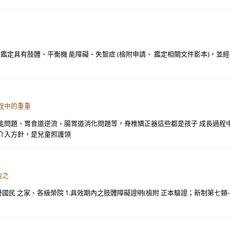
 ICF 鑑定具有肢體、平衡機 能障礙、失智症 (檢附申請、 鑑定相關文件影本)
程中的重重
能問題、胃食道逆流、腸胃道消化問題等，脊椎矯正器這些都是孩子 成長過程
介入方針，是兒童照護領
內之
國民 之家、各級榮院 1.具效期內之肢體障礙證明(檢附 正本驗證；新制第七類-