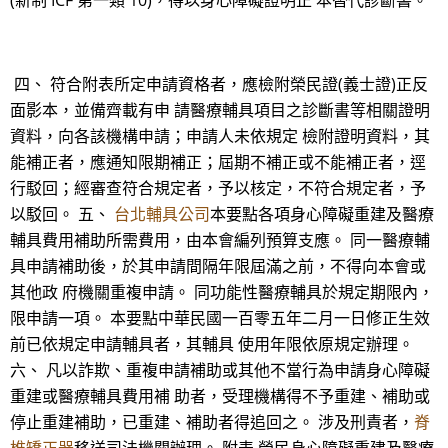
(新制 ICF 第一類 10)，得以身心障礙證明正 本替代診斷書。
四、 符合附表所定申請資格者，應檢附榮民證(義士證)正反
面影本，並備齊載有申 請醫療輔具項目之診斷書等相關證明
資料，向各該機構申請；申請人未依規定 檢附證明資料，其
能補正者，應通知限期補正；屆期不補正或不能補正者，逕
行駁回；經審查符合規定者，予以核定，不符合規定者，予
以駁回。 五、
台北輔具公司
本要點各項身心障礙重建及醫療
輔具費用補助所需費用，由本會編列預算支應。 同一醫療輔
具申請補助後，於其申請間隔年限屆滿之前，不得向本會或
其他政 府機關重複申請。 同功能性醫療輔具於規定期限內，
限申請一項。 本要點中華民國一百零五年二月一日修正生效
前已依規定申請輔具者，其輔具 使用年限依原規定辦理。
六、 凡以詐欺、重複申請補助或其他不當行為申請身心障礙
重建或醫療輔具費用補 助者，受理機構得不予重建、補助或
停止重建補助，已重建、補助者得追回之。 涉及刑責者，
脊