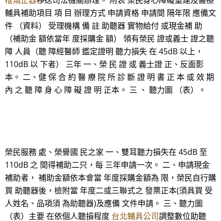
椎矯正器
移送司法機關辦理。 附表 榮民身心障礙重建及醫療
輔具補助項目 項 目 辦理方式 申請資格 申請間 隔年限 應備文
件 （資料） 受理機構 備 註 助聽器 實物給付 或現金補 助
（補助金 額依當年 度採購金 額） 領有榮民 證或義士 證之聽
障 人員（聽 障經醫師 鑑定證明 聽力損失 在 45dB 以上，
110dB 以 下者） 三年 一、榮 民 證 或 義士證 正、反面影
本。 二、健 保 合 約 醫 療 院 所 診 斷 證 明 書 正 本 或 效 期
內 之 聽 障 身 心 障 礙 證 明 正本。 三 、 聽力圖 （表）。
榮民服務 處、榮譽國 民之家 一、雙耳聽力損失在 45dB 至
110dB 之 間得補助二只，每 三年申請一次。 二、申請現金
補助者， 補助金額依本會當 年度採購金額為 限，榮民自行購
買 助聽器後，檢附當 年度二或三聯式之 發票正本(須具買 受
人姓名、品項須 為助聽器)及應備 文件申請。 三、聽力圖
（表）主要 在依個人聽損程度
台北輔具公司
調整數位助聽