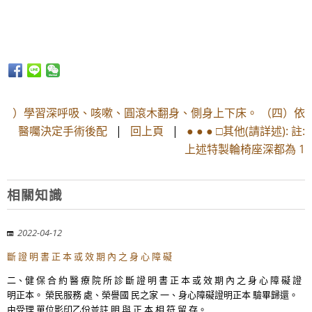
）學習深呼吸、咳嗽、圓滾木翻身、側身上下床。 （四）依
醫囑決定手術後配
|
回上頁
|
● ● ● □其他(請詳述): 註:
上述特製輪椅座深都為 1
相關知識
2022-04-12
斷 證 明 書 正 本 或 效 期 內 之 身 心 障 礙
二、健 保 合 約 醫 療 院 所 診 斷 證 明 書 正 本 或 效 期 內 之 身 心 障 礙 證
明正本。 榮民服務 處、榮譽國 民之家 一、身心障礙證明正本 驗畢歸還。
由受理 單位影印乙份並註 明 與 正 本 相 符 留 存。