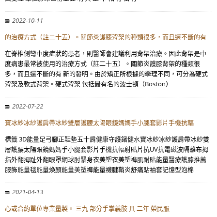
2022-10-11
的治療方式（註二十五）。關節炎護膝背架的種類很多，而且還不斷的有
在脊椎側彎中度症狀的患者，則醫師會建議利用背架治療。因此背架是中
度病患最常被使用的治療方式（註二十五）。關節炎護膝背架的種類很
多，而且還不斷的有 新的發明。由於矯正所根據的學理不同，可分為硬式
背架及軟式背架。硬式背架 包括最有名的波士頓（Boston）
2022-07-22
寶冰紗冰紗護肩帶冰紗雙層護腰太陽眼鏡媽媽手小腿套影片手機抗輻
標籤 3D能量足弓腳正鞋墊五十肩健康守護鍺健水寶冰紗冰紗護肩帶冰紗雙
層護腰太陽眼鏡媽媽手小腿套影片手機抗輻射貼片抗UV抗電磁波隔離布拇
指外翻拇趾外翻眼罩網球肘緊身衣美塑衣美塑褲肌耐貼能量醫療護膝推薦
服飾能量毯能量煥顏能量美塑褲能量襪腱鞘炎舒痛貼袖套記憶型泡棉
2021-04-13
心或合約單位專業量製。 三九 部分手掌義肢 具 二年 榮民服