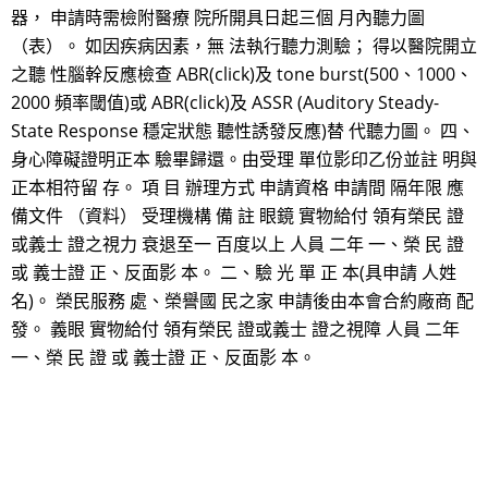
器， 申請時需檢附醫療 院所開具日起三個 月內聽力圖
（表）。 如因疾病因素，無 法執行聽力測驗； 得以醫院開立
之聽 性腦幹反應檢查 ABR(click)及 tone burst(500、1000、
2000 頻率閾值)或 ABR(click)及 ASSR (Auditory Steady-
State Response 穩定狀態 聽性誘發反應)替 代聽力圖。 四、
身心障礙證明正本 驗畢歸還。由受理 單位影印乙份並註 明與
正本相符留 存。 項 目 辦理方式 申請資格 申請間 隔年限 應
備文件 （資料） 受理機構 備 註 眼鏡 實物給付 領有榮民 證
或義士 證之視力 衰退至一 百度以上 人員 二年 一、榮 民 證
或 義士證 正、反面影 本。 二、驗 光 單 正 本(具申請 人姓
名)。 榮民服務 處、榮譽國 民之家 申請後由本會合約廠商 配
發。 義眼 實物給付 領有榮民 證或義士 證之視障 人員 二年
一、榮 民 證 或 義士證 正、反面影 本。