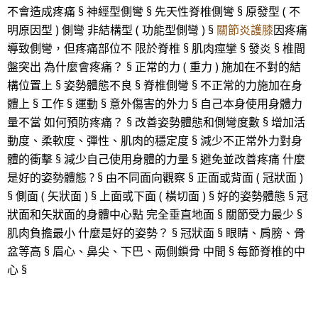
不會造成疼痛 § 神經型側彎 § 先天性脊椎側彎 § 原發型 ( 不
明原因型 ) 側彎 非結構型 ( 功能型側彎 ) §
關節炎護膝
因疼痛
導致側彎，但疼痛部位不 限於脊椎 § 肌肉痙攣 § 發炎 § 椎間
盤突出 為什麼會疼痛？ § 正常的力 ( 重力 ) 施加在不對的結
構位置上 § 姿勢體態不良 § 脊椎側彎 § 不正常的力施加在身
體上 § 工作 § 運動 § 意外傷害的外力 § 自己本身使用身體力
量不當 如何預防疼痛？ § 改善姿勢體態和側彎度數 § 增加活
動度、柔軟度、彈性、肌肉的穩定度 § 減少不正常外力對身
體的衝擊 § 減少自己使用身體的力量 § 避免並改善疼痛 什麼
是好的姿勢體態 ? § 由不同面向觀察 § 正面或背面 ( 冠狀面 )
§ 側面 ( 矢狀面 ) § 上面或下面 ( 橫切面 ) § 好的姿勢體態 § 冠
狀面和矢狀面的身體中心點 完全垂直地面 § 關節受力最少 §
肌肉負擔最小 什麼是好的姿勢？ § 冠狀面 § 眼睛、肩膀、骨
盆等高 § 眉心、鼻尖、下巴、兩側鎖骨 中間 § 每節脊椎的中
心 §