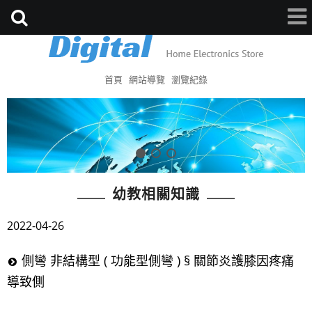
首頁
網站導覽
瀏覽紀錄
幼教相關知識
2022-04-26
側彎 非結構型 ( 功能型側彎 ) § 關節炎護膝因疼痛
導致側