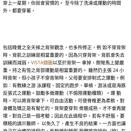
穿上一星期，你就會習慣的。 至今除了洗澡或運動的時間
外，都要穿著，
包括睡覺之全天候之背架觀念，也多所修正，例 如不穿背架
時，背肌之訓練是相當重要的，因為只穿背架，背肌會失去
訓練而減弱，
VISTA頸圈
以至於背架一 拿掉，側彎馬上變嚴
重。持之有恆之背部運動是相當重要的。 雖然仍主張 24 小
時背架，但小孩子不穿背架時，父母要安排制式之運動。例
如：有教練之游 泳課程、固定的跑步、單槓、游泳或是海豚
反張式之運動。鼓勵多做運動（不侷限運動種類）。運 動
時，可以將背架拿下，可自由活動，可使脊椎更為柔軟，對
身體及矯正是有幫忙的。背架要穿到 骨骼成熟，才不會再變
壞，對自己是一個考驗；因此在此過程中，若有不舒服，要
積極的請示醫師， 以免久了，產生不良的結果，一方面也讓