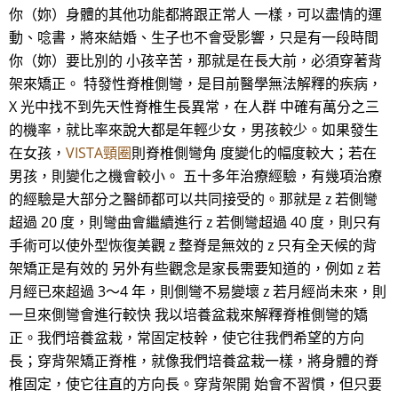
你（妳）身體的其他功能都將跟正常人 一樣，可以盡情的運
動、唸書，將來結婚、生子也不會受影響，只是有一段時間
你（妳）要比別的 小孩辛苦，那就是在長大前，必須穿著背
架來矯正。 特發性脊椎側彎，是目前醫學無法解釋的疾病，
X 光中找不到先天性脊椎生長異常，在人群 中確有萬分之三
的機率，就比率來說大都是年輕少女，男孩較少。如果發生
在女孩，
VISTA頸圈
則脊椎側彎角 度變化的幅度較大；若在
男孩，則變化之機會較小。 五十多年治療經驗，有幾項治療
的經驗是大部分之醫師都可以共同接受的。那就是 z 若側彎
超過 20 度，則彎曲會繼續進行 z 若側彎超過 40 度，則只有
手術可以使外型恢復美觀 z 整脊是無效的 z 只有全天候的背
架矯正是有效的 另外有些觀念是家長需要知道的，例如 z 若
月經已來超過 3～4 年，則側彎不易變壞 z 若月經尚未來，則
一旦來側彎會進行較快 我以培養盆栽來解釋脊椎側彎的矯
正。我們培養盆栽，常固定枝幹，使它往我們希望的方向
長；穿背架矯正脊椎，就像我們培養盆栽一樣，將身體的脊
椎固定，使它往直的方向長。穿背架開 始會不習慣，但只要