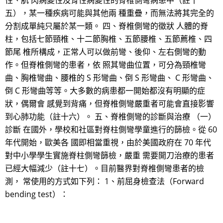
性、肌 肉病變性及骨性病變性的脊椎側彎病患中（註十
五），某一種疾病可能與其他兩 種重疊，而無法將其完全的
分割成單純只屬於某一類。 四、脊椎側彎的徵狀 人體的脊
柱，包括七節頸椎、十二節胸椎、五節腰椎、五節薦椎、四
節尾 椎所構成，正常人可以做前彎、後仰、左右側彎的動
作。但脊椎側彎的患者，依 照其彎曲位置，可分為頸椎彎
曲、胸椎彎曲、腰椎的 S 形彎曲、倒 S 形彎曲、 C 形彎曲、
倒 C 形彎曲等等。大多數的病患都一開始都沒有明顯的症
狀，偶爾會 感覺到背痛，但脊椎側彎嚴重者可能會直接影響
到心肺功能（註十六）。 五、脊椎側彎的診斷與治療 （一）
診斷 在國外，學校和社區對脊柱側彎學童進行的篩檢。從 60
年代開始，歐美各 國即相當重視，由於美國政府在 70 年代
對中小學學生實施脊柱側彎篩檢，嚴重 需要開刀治療的患者
已經大幅減少（註十七）。目前醫界對脊椎側彎患者的檢
測， 常使用的方式如下列： 1、前屈身檢查法（Forward
bending test）：