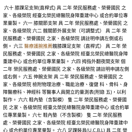
六十 膝踝足支架(直桿式) 具 二年 榮民服務處、榮譽國民 之
家、各級榮院 經臺北榮民總醫院身障重建中心 或合約單位專
業量製。 六一 膝關節支架 具 二年 榮民服務處、榮譽國民 之
家、各級榮院 六二 髖關節外展支架（可調整式） 具 二年 榮
民服務處、榮譽國民 之家、各級榮院 請註明申請左側或右
側。 六三
醫療護腕推薦
髖膝踝足支架（直桿式） 具 二年 榮
民服務處、榮譽國民 之家、各級榮院 經臺北榮民總醫院身障
重建中心 或合約單位專業量製。 六四 拇指外翻夜間支架 個
二年 榮民服務處、榮譽國民 之家、各級榮院 請註明申請左側
或右側。 六五 伸腕支架 具 二年 榮民服務處、榮譽國民 之
家、各級榮院 檢附物理治療、職能治療、復健 科、骨科、身
障醫療科、神經科 等醫事人員開立的量測表(附錄 五)，以利
製作。 六六 鞋內墊（含製模） 隻 二年 榮民服務處、榮譽國
民 之家、各級榮院 經臺北榮民總醫院身障重建中心 或合約單
位專業量製。 六七 鞋內墊（不含製模） 隻 二年 榮民服務
處、榮譽國民 之家、各級榮院 經臺北榮民總醫院身障重建中
心 或合約單位專業量製。 六八 足踝裝具(U.C.B.L) 具 二年 榮