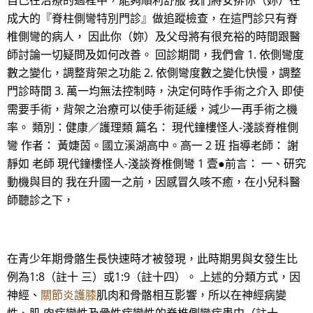
自己在治療的過程中，能夠順利舒服 我們將安排你（妳）在
成大的『脊柱側彎特別門診』做追蹤檢查，在這門診只有脊
椎側彎的病人， 因此你（妳）及父母將有很充裕的時間跟醫
師討論一切疑問及如何改善。 回診期間，我們會 1. 依側彎度
數之變化，調整背架之功能 2. 依側彎度數之變化快慢，調整
門診時間 3. 萬一均無法控制時，決定何時作手術之介入 即使
需要手術，背架之治療可以使手術延緩，減少一再手術之機
率。 類別：健康／護理類 篇名： 現代鐘樓怪人-淺談脊椎側
彎 作者： 黃婕茵。國立溪湖高中。高一 2 班 指導老師： 謝
靜如 老師 現代鐘樓怪人-淺談脊椎側彎 1 壹●前言： 一、研究
動機與目的 我在升國一之前，因感冒久咳不癒，在小兒科醫
師聽診之下，
在青少年期骨骼生長快速時才被發現，此時期男與女發生比
例為1:8（註十 三）或1:9（註十四）。 上述的分類方式，因
神經、
關節炎護膝
肌肉和骨骼相互影響，所以在神經病變