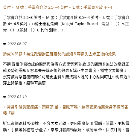
英吋。 M 號：手掌寬介於 3.5～4 英吋。 L 號：手掌寬介於 4～4
手掌寬介於 2.5~3 英吋。 M 號：手掌寬介於 3.5～4 英吋。 L 號：手掌寬介
於 4～4.5 英吋。 □騎士泰勒背架（Knight-Taylor Brace） 背型：（ ）A.正
常 （ ）B.駝背 （ ）C.其他 測量： 1.
2022-06-07
造成的問題 § 無法改變對正確姿勢的認知 § 容易失去矯正後的效果
不適 脊椎側彎造成的問題與治療方式 背架可能造成的問題 § 無法改變對正
確姿勢的認知 § 容易失去矯正後的效果 § 矯正主要彎度、犧牲次要彎度 §
沒有被背架包覆的部位可能更歪斜 § 無法讓人體的中心點同時往中間靠近 §
穿上背架後，軀幹可能更
2022-03-19
，常常引發肩頸痠痛、頭痛頭 暈、目眩耳鳴、醫療護腕推薦全身不適等各
種「頸
近年來網路科 技發達，不分男女老幼，更因重度使用 電腦、筆電、平板電
腦、手機等各種電 子產品，常常引發肩頸痠痛、頭痛頭 暈、目眩耳鳴、醫