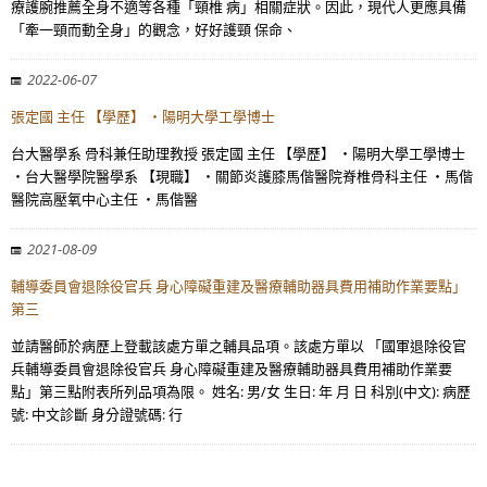
療護腕推薦全身不適等各種「頸椎 病」相關症狀。因此，現代人更應具備
「牽一頸而動全身」的觀念，好好護頸 保命、
2022-06-07
張定國 主任 【學歷】 ・陽明大學工學博士
台大醫學系 骨科兼任助理教授 張定國 主任 【學歷】 ・陽明大學工學博士
・台大醫學院醫學系 【現職】 ・關節炎護膝馬偕醫院脊椎骨科主任 ・馬偕
醫院高壓氧中心主任 ・馬偕醫
2021-08-09
輔導委員會退除役官兵 身心障礙重建及醫療輔助器具費用補助作業要點」
第三
並請醫師於病歷上登載該處方單之輔具品項。該處方單以 「國軍退除役官
兵輔導委員會退除役官兵 身心障礙重建及醫療輔助器具費用補助作業要
點」第三點附表所列品項為限。 姓名: 男/女 生日: 年 月 日 科別(中文): 病歷
號: 中文診斷 身分證號碼: 行