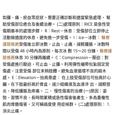
如腫、痛、瘀血等症狀。需要正確診斷和適當緊急處理， 幫
助受傷部位癒合及後續治療。 (二)處理原則：RICE 是急性受
傷期基本的處理步驟， R：Rest－休息：受傷部位立即停止
活動做適度的休息，避免進一步受傷。 I：Ice－冰敷：
醫療
護膝推薦
受傷後立即冰敷，止血、止痛、減輕腫脹。冰敷時
間以受傷 48 小時內為原則，每次冰 敷 15～20 分鐘，
醫療護
膝推薦
休息 30 分鐘再繼續。 C：Compression－壓迫：對
受傷處進行壓迫，可止血、止腫。利用彈性繃帶包紮固定受
傷處，注意受傷 部位末梢肢體，避免血液循環不良的麻木
感。 E：Elevation－抬高患處： 在上肢受傷部位可抬高於心
臟，在下肢最好高於骨盆，減少組織液及血液滲 出，減輕發
炎，降低腫脹及疼痛。 二、 慢性傷害的治療 (一)原因：姿
勢、習慣不良，長時間累積或急性傷害後產生，多為重複性
肌肉骨骼傷害，又可稱過度使 用症候群。 (二)處理原則： 1.
消炎止痛。