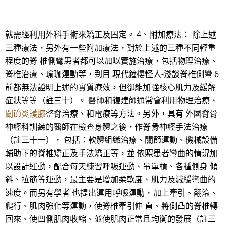
就需經利用外科手術來矯正及固定。 4、附加療法： 除上述
三種療法，另外有一些附加療法，對於上述的三種不同輕重
程度的脊 椎側彎患者都可以加以實施治療，包括物理治療、
脊椎治療、瑜珈運動等，到目 現代鐘樓怪人-淺談脊椎側彎 6
前都無法證明上述的實質療效，但卻能加強核心肌力及緩解
症狀等等（註三十）。 醫師和復建師通常會利用物理治療、
關節炎護膝
整脊治療、和電療等方法。另外，具有 外國脊骨
神經科訓練的醫師在檢查身體之後，作脊骨神經手法治療
（註三十一）， 包括：軟體組織治療、關節運動、機械設備
輔助下的脊椎矯正及手法矯正等，並 依照患者彎曲的情況加
以設計運動，配合每天練習呼吸運動、吊單槓、各種側身 傾
斜、拉筋等運動，最主要是增加柔軟度、肌力及減緩彎曲的
速度。而另有學者 也提出運用呼吸運動，加上牽引、翻滾、
爬行、肌肉強化等運動，使脊椎牽引伸 直、將側凸的脊椎轉
回來、使凹側肌肉收縮、並使肌肉正常且均衡的發展（註三