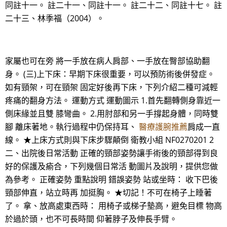
同註十一。 註二十一、同註十一。 註二十二、同註十七。 註
二十三、林季福（2004）。
家屬也可在旁 將一手放在病人肩部、一手放在臀部協助翻
身。 (三)上下床：早期下床很重要，可以預防術後併發症。
如有頸架，可在頸架 固定好後再下床，下列介紹二種可減輕
疼痛的翻身方法。 運動方式 運動圖示 1.首先翻轉側身靠近一
側床緣並且雙 膝彎曲。 2.用肘部和另一手撐起身體，同時雙
腳 離床著地。執行過程中仍保持耳、
醫療護腕推薦
肩成一直
線。 ★上床方式則與下床步驟顛倒 衛教小組 NF0270201 2
二、出院後日常活動 正確的頸部姿勢讓手術後的頸部得到良
好的保護及瘉合，下列幾個日常活 動圖片及說明，提供您做
為參考。 正確姿勢 重點說明 錯誤姿勢 站或坐時： 收下巴後
頸部伸直，站立時再 加挺胸。 ★切記！不可在椅子上睡著
了。 拿、放高處東西時： 用椅子或梯子墊高，避免目標 物高
於過於頭，也不可長時間 仰著脖子及伸長手臂。