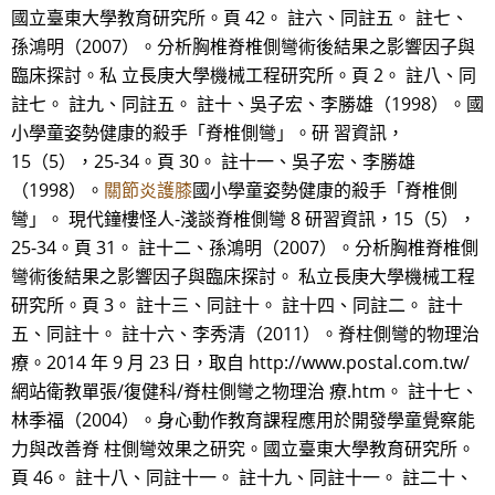
國立臺東大學教育研究所。頁 42。 註六、同註五。 註七、
孫鴻明（2007）。分析胸椎脊椎側彎術後結果之影響因子與
臨床探討。私 立長庚大學機械工程研究所。頁 2。 註八、同
註七。 註九、同註五。 註十、吳子宏、李勝雄（1998）。國
小學童姿勢健康的殺手「脊椎側彎」。研 習資訊，
15（5），25-34。頁 30。 註十一、吳子宏、李勝雄
（1998）。
關節炎護膝
國小學童姿勢健康的殺手「脊椎側
彎」。 現代鐘樓怪人-淺談脊椎側彎 8 研習資訊，15（5），
25-34。頁 31。 註十二、孫鴻明（2007）。分析胸椎脊椎側
彎術後結果之影響因子與臨床探討。 私立長庚大學機械工程
研究所。頁 3。 註十三、同註十。 註十四、同註二。 註十
五、同註十。 註十六、李秀清（2011）。脊柱側彎的物理治
療。2014 年 9 月 23 日，取自 http://www.postal.com.tw/
網站衛教單張/復健科/脊柱側彎之物理治 療.htm。 註十七、
林季福（2004）。身心動作教育課程應用於開發學童覺察能
力與改善脊 柱側彎效果之研究。國立臺東大學教育研究所。
頁 46。 註十八、同註十一。 註十九、同註十一。 註二十、