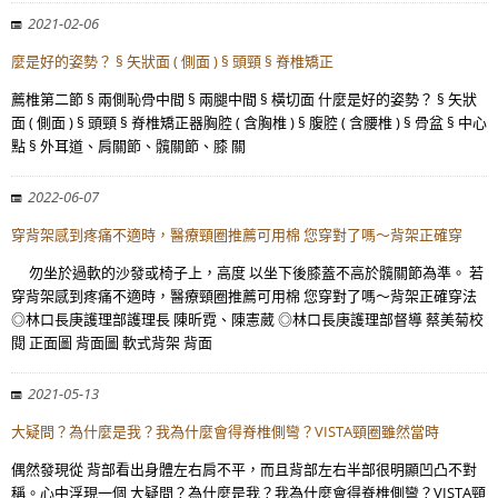
2021-02-06
麼是好的姿勢？ § 矢狀面 ( 側面 ) § 頭頸 § 脊椎矯正
薦椎第二節 § 兩側恥骨中間 § 兩腿中間 § 橫切面 什麼是好的姿勢？ § 矢狀
面 ( 側面 ) § 頭頸 § 脊椎矯正器胸腔 ( 含胸椎 ) § 腹腔 ( 含腰椎 ) § 骨盆 § 中心
點 § 外耳道、肩關節、髖關節、膝 關
2022-06-07
穿背架感到疼痛不適時，醫療頸圈推薦可用棉 您穿對了嗎～背架正確穿
勿坐於過軟的沙發或椅子上，高度 以坐下後膝蓋不高於髖關節為準。 若
穿背架感到疼痛不適時，醫療頸圈推薦可用棉 您穿對了嗎～背架正確穿法
◎林口長庚護理部護理長 陳昕霓、陳憲葳 ◎林口長庚護理部督導 蔡美菊校
閱 正面圖 背面圖 軟式背架 背面
2021-05-13
大疑問？為什麼是我？我為什麼會得脊椎側彎？VISTA頸圈雖然當時
偶然發現從 背部看出身體左右肩不平，而且背部左右半部很明顯凹凸不對
稱。心中浮現一個 大疑問？為什麼是我？我為什麼會得脊椎側彎？VISTA頸