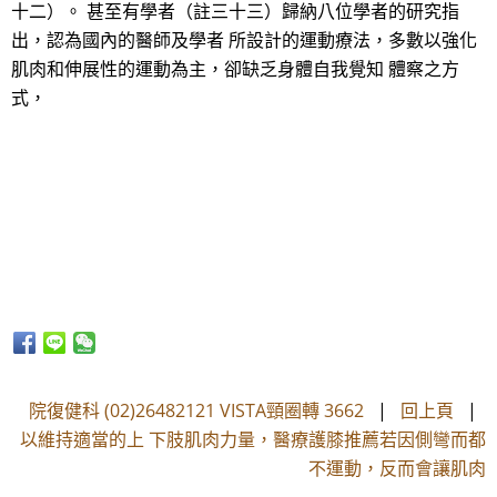
十二）。 甚至有學者（註三十三）歸納八位學者的研究指
出，認為國內的醫師及學者 所設計的運動療法，多數以強化
肌肉和伸展性的運動為主，卻缺乏身體自我覺知 體察之方
式，
院復健科 (02)26482121 VISTA頸圈轉 3662
|
回上頁
|
以維持適當的上 下肢肌肉力量，醫療護膝推薦若因側彎而都
不運動，反而會讓肌肉